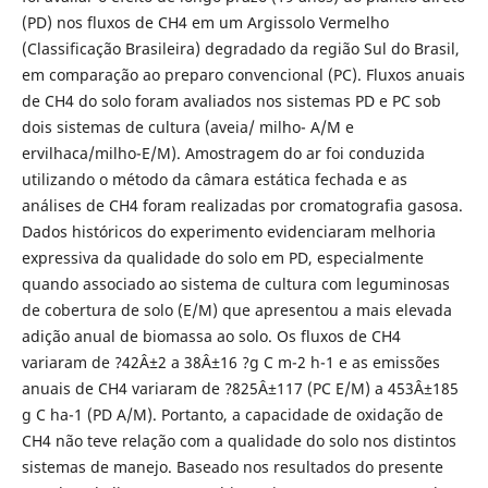
(PD) nos fluxos de CH4 em um Argissolo Vermelho
(Classificação Brasileira) degradado da região Sul do Brasil,
em comparação ao preparo convencional (PC). Fluxos anuais
de CH4 do solo foram avaliados nos sistemas PD e PC sob
dois sistemas de cultura (aveia/ milho- A/M e
ervilhaca/milho-E/M). Amostragem do ar foi conduzida
utilizando o método da câmara estática fechada e as
análises de CH4 foram realizadas por cromatografia gasosa.
Dados históricos do experimento evidenciaram melhoria
expressiva da qualidade do solo em PD, especialmente
quando associado ao sistema de cultura com leguminosas
de cobertura de solo (E/M) que apresentou a mais elevada
adição anual de biomassa ao solo. Os fluxos de CH4
variaram de ?42Â±2 a 38Â±16 ?g C m-2 h-1 e as emissões
anuais de CH4 variaram de ?825Â±117 (PC E/M) a 453Â±185
g C ha-1 (PD A/M). Portanto, a capacidade de oxidação de
CH4 não teve relação com a qualidade do solo nos distintos
sistemas de manejo. Baseado nos resultados do presente