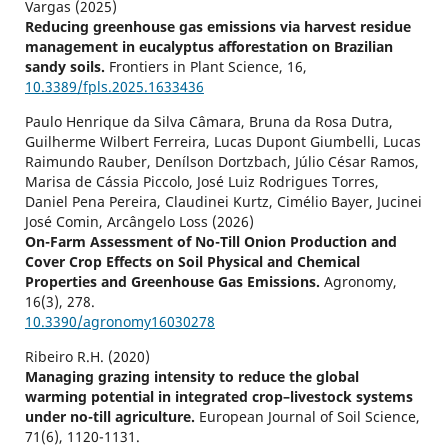
Vargas (2025)
Reducing greenhouse gas emissions via harvest residue
management in eucalyptus afforestation on Brazilian
sandy soils.
Frontiers in Plant Science,
16
,
10.3389/fpls.2025.1633436
Paulo Henrique da Silva Câmara, Bruna da Rosa Dutra,
Guilherme Wilbert Ferreira, Lucas Dupont Giumbelli, Lucas
Raimundo Rauber, Denílson Dortzbach, Júlio César Ramos,
Marisa de Cássia Piccolo, José Luiz Rodrigues Torres,
Daniel Pena Pereira, Claudinei Kurtz, Cimélio Bayer, Jucinei
José Comin, Arcângelo Loss (2026)
On-Farm Assessment of No-Till Onion Production and
Cover Crop Effects on Soil Physical and Chemical
Properties and Greenhouse Gas Emissions.
Agronomy,
16
(3),
278.
10.3390/agronomy16030278
Ribeiro R.H. (2020)
Managing grazing intensity to reduce the global
warming potential in integrated crop–livestock systems
under no-till agriculture.
European Journal of Soil Science,
71
(6),
1120-1131.