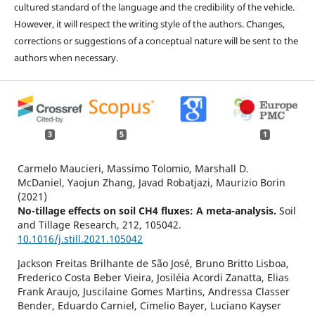
cultured standard of the language and the credibility of the vehicle.
However, it will respect the writing style of the authors. Changes,
corrections or suggestions of a conceptual nature will be sent to the
authors when necessary.
3
5
1
Carmelo Maucieri, Massimo Tolomio, Marshall D.
McDaniel, Yaojun Zhang, Javad Robatjazi, Maurizio Borin
(2021)
No-tillage effects on soil CH4 fluxes: A meta-analysis.
Soil
and Tillage Research,
212
,
105042.
10.1016/j.still.2021.105042
Jackson Freitas Brilhante de São José, Bruno Britto Lisboa,
Frederico Costa Beber Vieira, Josiléia Acordi Zanatta, Elias
Frank Araujo, Juscilaine Gomes Martins, Andressa Classer
Bender, Eduardo Carniel, Cimelio Bayer, Luciano Kayser