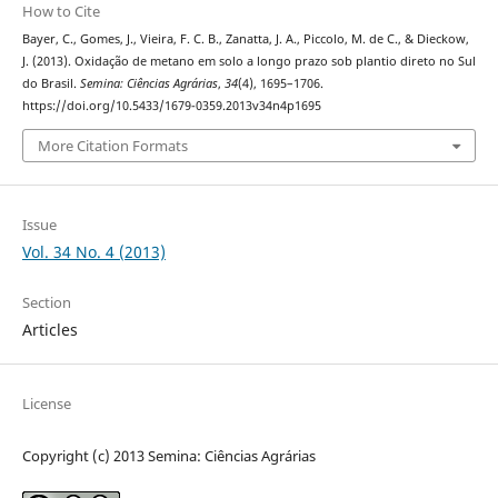
How to Cite
Bayer, C., Gomes, J., Vieira, F. C. B., Zanatta, J. A., Piccolo, M. de C., & Dieckow,
J. (2013). Oxidação de metano em solo a longo prazo sob plantio direto no Sul
do Brasil.
Semina: Ciências Agrárias
,
34
(4), 1695–1706.
https://doi.org/10.5433/1679-0359.2013v34n4p1695
More Citation Formats
Issue
Vol. 34 No. 4 (2013)
Section
Articles
License
Copyright (c) 2013 Semina: Ciências Agrárias