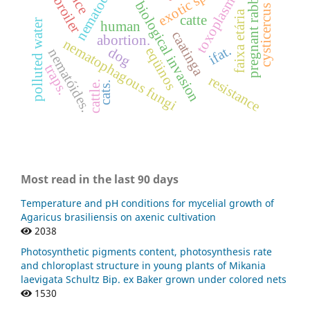
toxoplasma gondii
cysticercus bovis
exotic specie
nematodes
pregnant rabbits
broiler
biological invasion
faixa etária
catte
polluted water
human
caatinga
abortion.
nematophagous fungi
ifat.
dog
eqüinos
nematóides.
traps.
resistance
cattle.
cats.
Most read in the last 90 days
Temperature and pH conditions for mycelial growth of
Agaricus brasiliensis on axenic cultivation
2038
Photosynthetic pigments content, photosynthesis rate
and chloroplast structure in young plants of Mikania
laevigata Schultz Bip. ex Baker grown under colored nets
1530