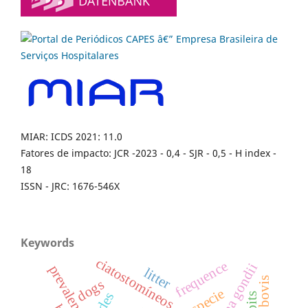
MIAR: ICDS 2021: 11.0
Fatores de impacto: JCR -2023 - 0,4 - SJR - 0,5 - H index -
18
ISSN - JRC: 1676-546X
Keywords
ciatostomíneos
frequence
prevalence
litter
dogs