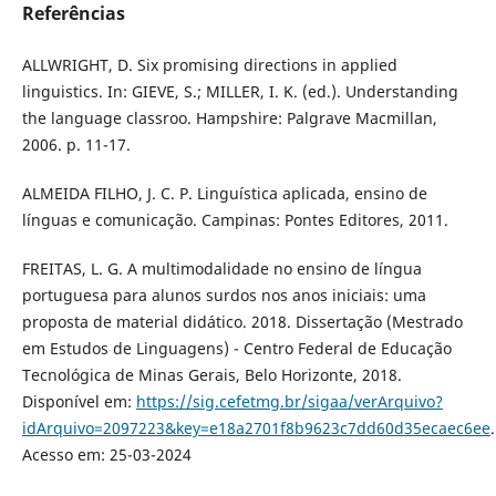
Referências
ALLWRIGHT, D. Six promising directions in applied
linguistics. In: GIEVE, S.; MILLER, I. K. (ed.). Understanding
the language classroo. Hampshire: Palgrave Macmillan,
2006. p. 11-17.
ALMEIDA FILHO, J. C. P. Linguística aplicada, ensino de
línguas e comunicação. Campinas: Pontes Editores, 2011.
FREITAS, L. G. A multimodalidade no ensino de língua
portuguesa para alunos surdos nos anos iniciais: uma
proposta de material didático. 2018. Dissertação (Mestrado
em Estudos de Linguagens) - Centro Federal de Educação
Tecnológica de Minas Gerais, Belo Horizonte, 2018.
Disponível em:
https://sig.cefetmg.br/sigaa/verArquivo?
idArquivo=2097223&key=e18a2701f8b9623c7dd60d35ecaec6ee
.
Acesso em: 25-03-2024