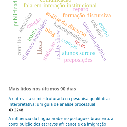
publicidade
fala-em-interação institucional
reparo
análise do discurso
semiótica
formação discursiva
canção
discurso autoritário
trabalho
campanha política
heterogeneidade
ensino
blog
ironia
reality show
crenças
conflito
texto
tradução
libras
alunos surdos
preposições
Mais lidos nos últimos 90 dias
A entrevista semiestruturada na pesquisa qualitativa-
interpretativa: um guia de análise processual
2248
A influência da língua árabe no português brasileiro: a
contribuição dos escravos africanos e da imigração