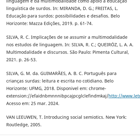
linguagem e da multimodalidade como apoio à educação
linguística de surdos. In: MIRANDA, D. G.; FREITAS, L.
Educação para surdos: possibilidades e desafios. Belo
Horizonte: Mazza Edições, 2019. p. 61-74.
SILVA, R. C. Implicações de se assumir a multimodalidade
nos estudos de linguagem. In: SILVA, R. C.; QUEIRÓZ, L. A. A.
Multimodalidade e discursos. São Paulo: Pimenta Cultural,
2021. p. 26-53.
SILVA, G. M. da. GUIMARÃES, A. B. C. Português para
crianças surdas: leitura e escrita no cotidiano. Belo
Horizonte: UFMG, 2018. Disponivel em: chrome-
extension://efaidnbmnnnibpcajpcglclefindmkaj/
http://www.l
Acesso em: 25 mar. 2024.
VAN LEEUWEN, T. Introducing social semiotics. New York:
Routledge, 2005.