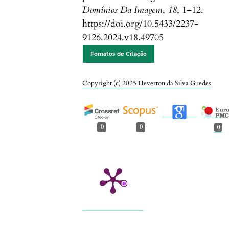
Domínios Da Imagem
,
18
, 1–12.
https://doi.org/10.5433/2237-
9126.2024.v18.49705
Fomatos de Citação
Copyright (c) 2025 Heverton da Silva Guedes
0
0
0