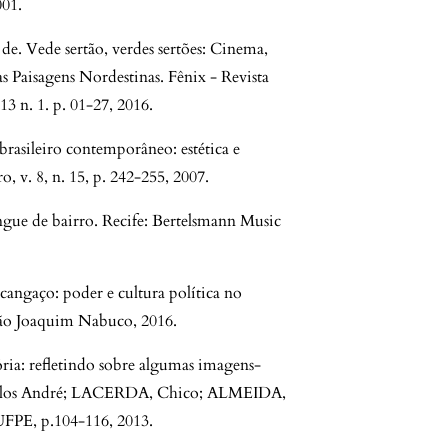
001.
ede sertão, verdes sertões: Cinema,
s Paisagens Nordestinas. Fênix - Revista
13 n. 1. p. 01-27, 2016.
rasileiro contemporâneo: estética e
, v. 8, n. 15, p. 242-255, 2007.
e bairro. Recife: Bertelsmann Music
gaço: poder e cultura política no
ção Joaquim Nabuco, 2016.
ia: refletindo sobre algumas imagens-
rlos André; LACERDA, Chico; ALMEIDA,
UFPE, p.104-116, 2013.