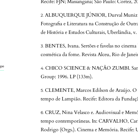
Recife: FJN; Massangana; São Paulo: Cortez, 2
ALBUQUERQUE JÚNIOR, Durval Muniz de. V
Fotografia e Literatura na Construção de Outra
de História e Estudos Culturais, Uberlândia, v. 
BENTES, Ivana. Sertões e favelas no cinema b
cosmética da fome. Revista Alceu, Rio de Janeiro
CHICO SCIENCE & NAÇÃO ZUMBI. Sangue d
Group: 1996. LP (133m).
CLEMENTE, Marcos Edilson de Araújo. O can
tempo de Lampião. Recife: Editora da Funda
CRUZ, Nina Velasco e. Audiovisual e Memór
tempo contemporâneas. In: CARVALHO, Ca
Rodrigo (Orgs.). Cinema e Memória. Recife: 