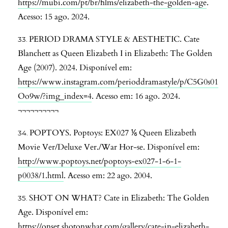
https://mubi.com/pt/br/films/elizabeth-the-golden-age
.
Acesso: 15 ago. 2024.
PERIOD DRAMA STYLE & AESTHETIC. Cate
Blanchett as Queen Elizabeth I in Elizabeth: The Golden
Age (2007). 2024. Disponível em:
https://www.instagram.com/perioddramastyle/p/C5G0s01
Oo9w/?img_index=4
. Acesso em: 16 ago. 2024.
¬¬¬¬¬¬¬¬¬¬
POPTOYS. Poptoys: EX027 ⅙ Queen Elizabeth
Movie Ver/Deluxe Ver./War Hor-se. Disponível em:
http://www.poptoys.net/poptoys-ex027-1-6-1-
p0038/1.html
. Acesso em: 22 ago. 2004.
SHOT ON WHAT? Cate in Elizabeth: The Golden
Age. Disponível em:
https://onset.shotonwhat.com/gallery/cate-in-elizabeth-