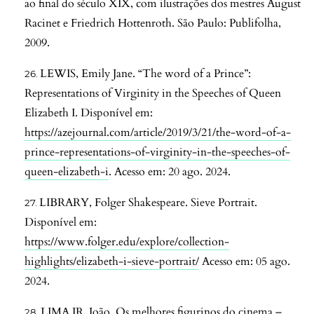
ao final do século XIX, com ilustrações dos mestres August
Racinet e Friedrich Hottenroth. São Paulo: Publifolha,
2009.
LEWIS, Emily Jane. “The word of a Prince”:
Representations of Virginity in the Speeches of Queen
Elizabeth I. Disponível em:
https://azejournal.com/article/2019/3/21/the-word-of-a-
prince-representations-of-virginity-in-the-speeches-of-
queen-elizabeth-i
. Acesso em: 20 ago. 2024.
LIBRARY, Folger Shakespeare. Sieve Portrait.
Disponível em:
https://www.folger.edu/explore/collection-
highlights/elizabeth-i-sieve-portrait/
Acesso em: 05 ago.
2024.
LIMA JR, João. Os melhores figurinos do cinema –