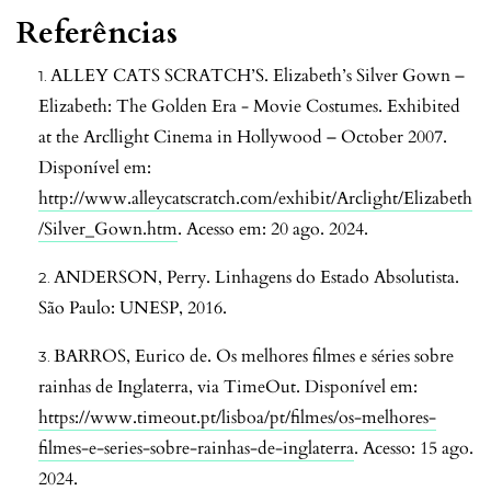
Referências
ALLEY CATS SCRATCH’S. Elizabeth’s Silver Gown –
Elizabeth: The Golden Era - Movie Costumes. Exhibited
at the Arcllight Cinema in Hollywood – October 2007.
Disponível em:
http://www.alleycatscratch.com/exhibit/Arclight/Elizabeth
/Silver_Gown.htm
. Acesso em: 20 ago. 2024.
ANDERSON, Perry. Linhagens do Estado Absolutista.
São Paulo: UNESP, 2016.
BARROS, Eurico de. Os melhores filmes e séries sobre
rainhas de Inglaterra, via TimeOut. Disponível em:
https://www.timeout.pt/lisboa/pt/filmes/os-melhores-
filmes-e-series-sobre-rainhas-de-inglaterra
. Acesso: 15 ago.
2024.