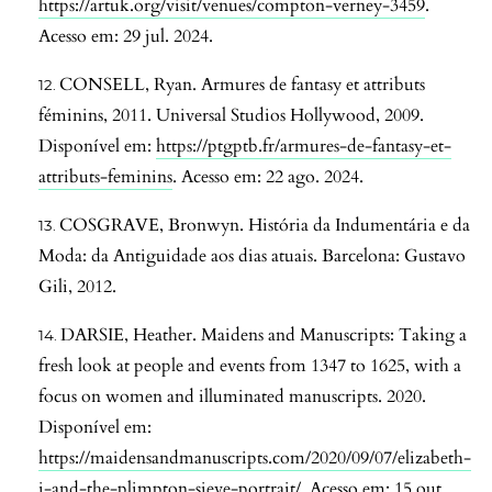
https://artuk.org/visit/venues/compton-verney-3459
.
Acesso em: 29 jul. 2024.
CONSELL, Ryan. Armures de fantasy et attributs
féminins, 2011. Universal Studios Hollywood, 2009.
Disponível em:
https://ptgptb.fr/armures-de-fantasy-et-
attributs-feminins
. Acesso em: 22 ago. 2024.
COSGRAVE, Bronwyn. História da Indumentária e da
Moda: da Antiguidade aos dias atuais. Barcelona: Gustavo
Gili, 2012.
DARSIE, Heather. Maidens and Manuscripts: Taking a
fresh look at people and events from 1347 to 1625, with a
focus on women and illuminated manuscripts. 2020.
Disponível em:
https://maidensandmanuscripts.com/2020/09/07/elizabeth-
i-and-the-plimpton-sieve-portrait/
. Acesso em: 15 out.