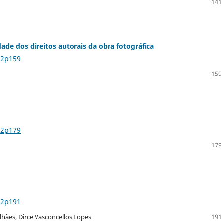
141
de dos direitos autorais da obra fotográfica
n2p159
159
n2p179
179
n2p191
lhães, Dirce Vasconcellos Lopes
191