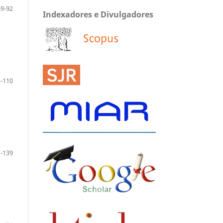
69-92
Indexadores e Divulgadores
-110
-139