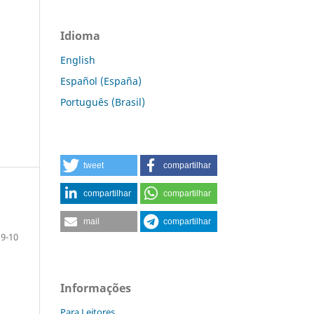
Idioma
English
Español (España)
Português (Brasil)
tweet
compartilhar
compartilhar
compartilhar
mail
compartilhar
9-10
Informações
Para Leitores