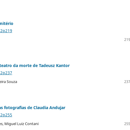
mitério
n2p219
219
 teatro da morte de Tadeusz Kantor
n2p237
eira Souza
237
s fotografias de Claudia Andujar
n2p255
s, Miguel Luiz Contani
255