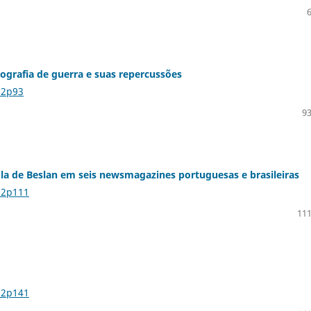
tografia de guerra e suas repercussões
n2p93
93
ola de Beslan em seis newsmagazines portuguesas e brasileiras
n2p111
111
n2p141