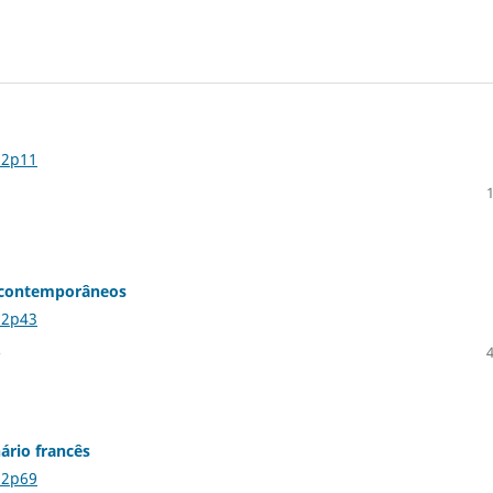
n2p11
s contemporâneos
n2p43
o
ário francês
n2p69