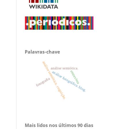
Palavras-chave
análise semiótica. cognição.
análise semiótica.
entrevista
análise fotográfica. blog.
fotografia
Mais lidos nos últimos 90 dias