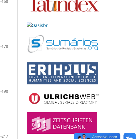
-158
-178
-190
-217