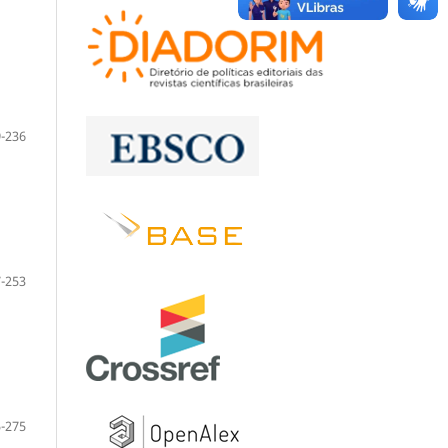
-236
-253
-275