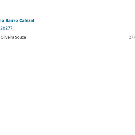
no Bairro Cafezal
n2p277
Oliveira Souza
277