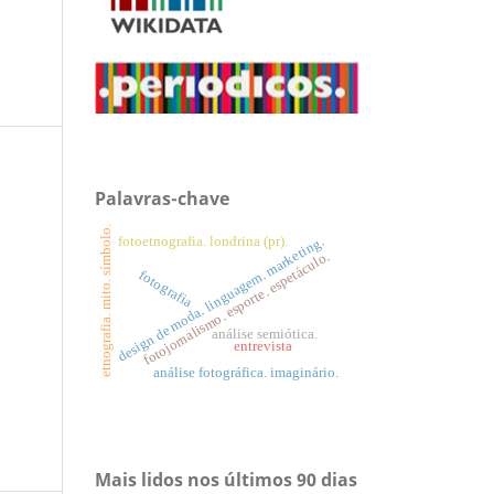
Palavras-chave
etnografia. mito. símbolo.
fotoetnografia. londrina (pr).
design de moda. linguagem. marketing.
fotojornalismo. esporte. espetáculo.
fotografia
análise semiótica.
entrevista
análise fotográfica. imaginário.
Mais lidos nos últimos 90 dias