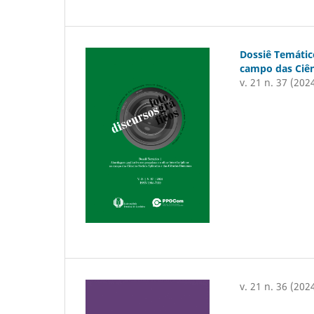
Dossiê Temátic
campo das Ciên
v. 21 n. 37 (202
v. 21 n. 36 (202