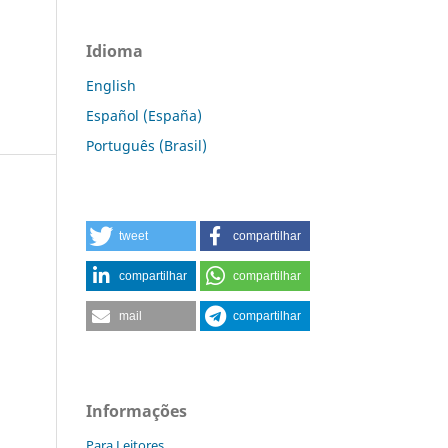
Idioma
English
Español (España)
Português (Brasil)
tweet
compartilhar
compartilhar
compartilhar
mail
compartilhar
Informações
Para Leitores