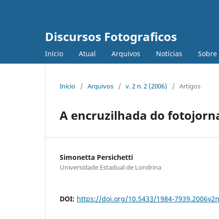
Discursos Fotograficos
Início
Atual
Arquivos
Notícias
Sobre
Início
/
Arquivos
/
v. 2 n. 2 (2006)
/
Artigos
A encruzilhada do fotojorn
Simonetta Persichetti
Universidade Estadual de Londrina
DOI:
https://doi.org/10.5433/1984-7939.2006v2