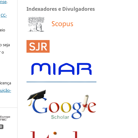
ense
.
Indexadores e Divulgadores
a
CC-
eio
o seja
r o
icença
ção-
0