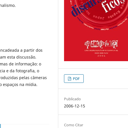
rnalismo.
sencadeada a partir dos
am esta discussão.
rmas de informação: o
ia e da fotografia, o
roduzidas pelas câmeras
PDF
o espaços na mídia.
Publicado
2006-12-15
Como Citar