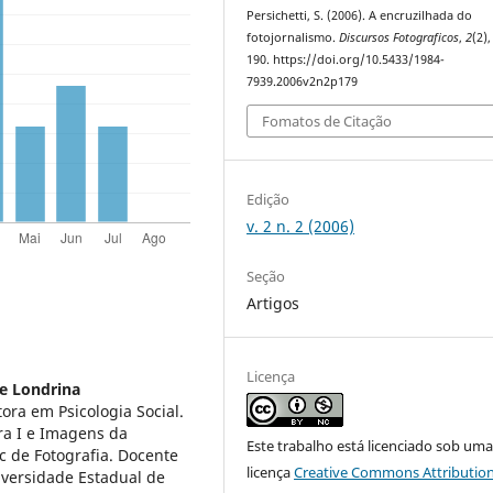
Persichetti, S. (2006). A encruzilhada do
fotojornalismo.
Discursos Fotograficos
,
2
(2)
190. https://doi.org/10.5433/1984-
7939.2006v2n2p179
Fomatos de Citação
Edição
v. 2 n. 2 (2006)
Seção
Artigos
Licença
e Londrina
ora em Psicologia Social.
ira I e Imagens da
Este trabalho está licenciado sob um
ac de Fotografia. Docente
licença
Creative Commons Attribution
iversidade Estadual de