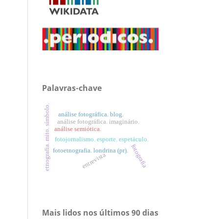
Palavras-chave
etnografia. mito. símbolo.
análise fotográfica. blog.
análise fotográfica. imaginário.
análise semiótica.
fotojornalismo. esporte. espetáculo.
fotografia
fotoetnografia. londrina (pr).
entrevista
Mais lidos nos últimos 90 dias