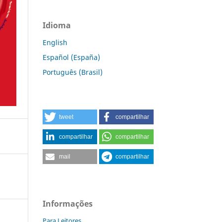
Idioma
English
Español (España)
Português (Brasil)
tweet
compartilhar
compartilhar
compartilhar
mail
compartilhar
Informações
Para Leitores