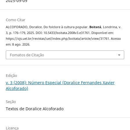
2025-09-09
Como Citar
ALCOFORADO, Doralice. Do folclore à cultura popular.
Boitatá
, Londrina, v.
3, p. 176–179, 2025. DOI: 10.5433/boitata.2008v3.e31761. Disponível em:
https://ojs.uel.br/revistas/uel/index.php/boitata/article/view/31761. Acesso
em: 8 ago. 2026.
Fomatos de Citação
Edição
v. 3 (2008): Número Especial (Doralice Fernandes Xavier
Alcoforado)
Seção
Textos de Doralice Alcoforado
Licença