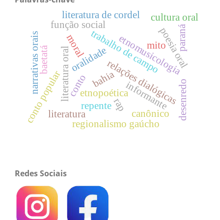
literatura de cordel
cultura oral
função social
paraná
poesia oral
trabalho de campo
narrativas orais
moral
etnomusicologia
mito
baetatá
oralidade
literatura oral
relações dialógicas
bahia
conto popular
conto
desenredo
informante
etnopoética
rap
repente
canônico
literatura
regionalismo gaúcho
Redes Sociais