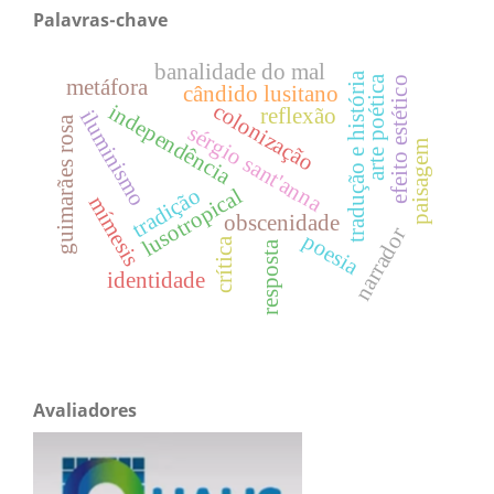
Palavras-chave
banalidade do mal
tradução e história
arte poética
efeito estético
metáfora
cândido lusitano
colonização
independência
reflexão
iluminismo
guimarães rosa
sérgio sant'anna
paisagem
tradição
lusotropical
mímesis
obscenidade
narrador
poesia
crítica
resposta
identidade
Avaliadores