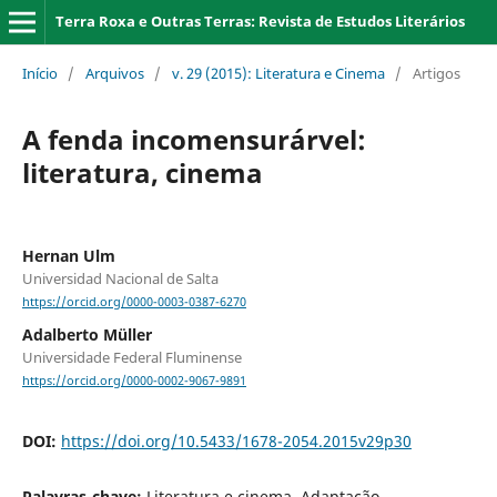
Terra Roxa e Outras Terras: Revista de Estudos Literários
Início
/
Arquivos
/
v. 29 (2015): Literatura e Cinema
/
Artigos
A fenda incomensurárvel:
literatura, cinema
Hernan Ulm
Universidad Nacional de Salta
https://orcid.org/0000-0003-0387-6270
Adalberto Müller
Universidade Federal Fluminense
https://orcid.org/0000-0002-9067-9891
DOI:
https://doi.org/10.5433/1678-2054.2015v29p30
Palavras-chave:
Literatura e cinema, Adaptação,