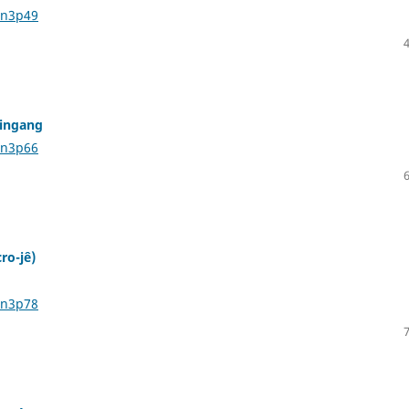
5n3p49
aingang
5n3p66
ro-jê)
5n3p78