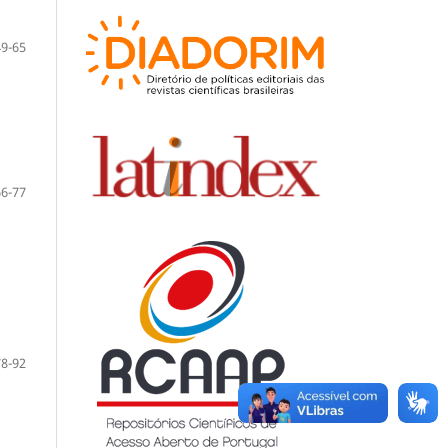
49-65
66-77
78-92