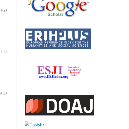
11-21
22-35
36-48