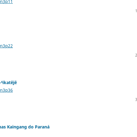
5n3p11
5n3p22
³ikatêjê
5n3p36
enas Kaingang do Paraná