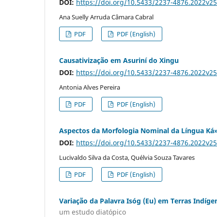
DOI:
https://doi.org/10.5433/2237-4876.2022v2
Ana Suelly Arruda Câmara Cabral
PDF
PDF (English)
Causativização em Asuriní do Xingu
DOI:
https://doi.org/10.5433/2237-4876.2022v2
Antonia Alves Pereira
PDF
PDF (English)
Aspectos da Morfologia Nominal da Língua Ká»
DOI:
https://doi.org/10.5433/2237-4876.2022v2
Lucivaldo Silva da Costa, Quélvia Souza Tavares
PDF
PDF (English)
Variação da Palavra Isóg (Eu) em Terras Indíg
um estudo diatópico