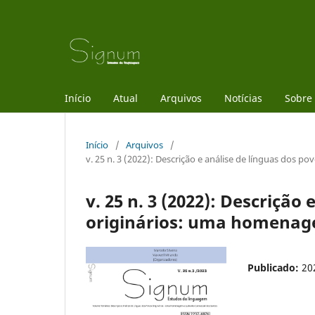
Início
Atual
Arquivos
Notícias
Sobre
Início
/
Arquivos
/
v. 25 n. 3 (2022): Descrição e análise de línguas dos 
v. 25 n. 3 (2022): Descrição
originários: uma homenage
Publicado:
20