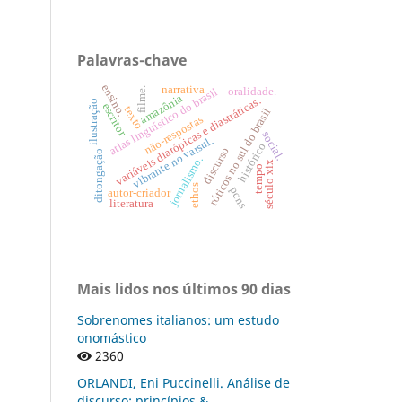
Palavras-chave
ensino.
narrativa
filme.
oralidade.
atlas linguístico do brasil
amazônia
variáveis diatópicas e diastráticas.
ilustração
escritor
texto
róticos no sul do brasil
não-respostas
social.
vibrante no varsul.
histórico
discurso
ditongação
jornalismo.
século xix
tempo
ethos
pcns
autor-criador
literatura
Mais lidos nos últimos 90 dias
Sobrenomes italianos: um estudo
onomástico
2360
ORLANDI, Eni Puccinelli. Análise de
discurso: princípios &