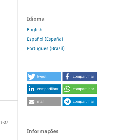
Idioma
English
Español (España)
Português (Brasil)
tweet
compartilhar
compartilhar
compartilhar
mail
compartilhar
01-07
Informações