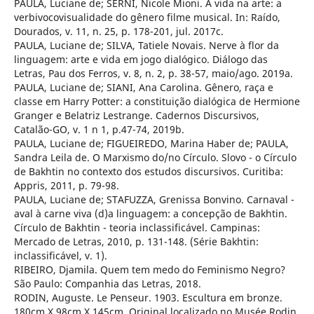
PAULA, Luciane de; SERNI, Nicole Mioni. A vida na arte: a
verbivocovisualidade do gênero filme musical. In: Raído,
Dourados, v. 11, n. 25, p. 178-201, jul. 2017c.
PAULA, Luciane de; SILVA, Tatiele Novais. Nerve à flor da
linguagem: arte e vida em jogo dialógico. Diálogo das
Letras, Pau dos Ferros, v. 8, n. 2, p. 38-57, maio/ago. 2019a.
PAULA, Luciane de; SIANI, Ana Carolina. Gênero, raça e
classe em Harry Potter: a constituição dialógica de Hermione
Granger e Belatriz Lestrange. Cadernos Discursivos,
Catalão-GO, v. 1 n 1, p.47-74, 2019b.
PAULA, Luciane de; FIGUEIREDO, Marina Haber de; PAULA,
Sandra Leila de. O Marxismo do/no Círculo. Slovo - o Círculo
de Bakhtin no contexto dos estudos discursivos. Curitiba:
Appris, 2011, p. 79-98.
PAULA, Luciane de; STAFUZZA, Grenissa Bonvino. Carnaval -
aval à carne viva (d)a linguagem: a concepção de Bakhtin.
Círculo de Bakhtin - teoria inclassificável. Campinas:
Mercado de Letras, 2010, p. 131-148. (Série Bakhtin:
inclassificável, v. 1).
RIBEIRO, Djamila. Quem tem medo do Feminismo Negro?
São Paulo: Companhia das Letras, 2018.
RODIN, Auguste. Le Penseur. 1903. Escultura em bronze.
180cm X 98cm X 145cm. Original localizado no Musée Rodin.