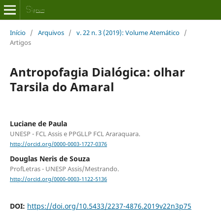
Início
/
Arquivos
/
v. 22 n. 3 (2019): Volume Atemático
/
Artigos
Antropofagia Dialógica: olhar
Tarsila do Amaral
Luciane de Paula
UNESP - FCL Assis e PPGLLP FCL Araraquara.
http://orcid.org/0000-0003-1727-0376
Douglas Neris de Souza
ProfLetras - UNESP Assis/Mestrando.
http://orcid.org/0000-0003-1122-5136
DOI:
https://doi.org/10.5433/2237-4876.2019v22n3p75