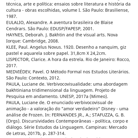
técnica, arte e política: ensaios sobre literatura e história da
cultura - obras escolhidas, volume I. São Paulo: Brasiliense,
1987.
EULALIO, Alexandre. A aventura brasileira de Blaise
Cendrars. São Paulo: EDUSP/FAPESP, 2001.
HAYNES, Deborah. J. Bakhtin and the visual arts. Nova
Iorque: Cambridge, 2008.
KLEE, Paul. Angelus Novus. 1920. Desenho a nanquim, giz
pastel e aquarela sobre papel. 31,8cm X 24,2cm.
LISPECTOR, Clarice. A hora da estrela. Rio de Janeiro: Rocco,
2017.
MEDVIÉDEV, Pavel. O Método Formal nos Estudos Literários.
São Paulo: Contexto, 2012.
PAULA, Luciane de. Verbivocovisualidade: uma abordagem
bakhtiniana tridimensional da linguagem. Projeto de
Pesquisa em andamento. UNESP, 2017a (Mimeo).
PAULA, Luciane de. O enunciado verbivocovisual de
animação - a valoração do "amor verdadeiro" Disney - uma
análise de Frozen. In: FERNANDES JR., A.; STAFUZZA, G. B.
(Orgs). Discursividades Contemporâneas - política, corpo e
diálogo. Série Estudos da Linguagem. Campinas: Mercado
de Letras, 2017b, p. 287-314.