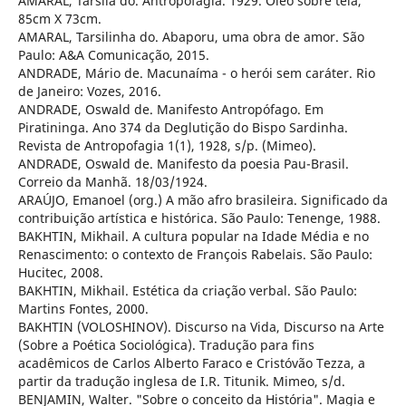
AMARAL, Tarsila do. Antropofagia. 1929. Óleo sobre tela,
85cm X 73cm.
AMARAL, Tarsilinha do. Abaporu, uma obra de amor. São
Paulo: A&A Comunicação, 2015.
ANDRADE, Mário de. Macunaíma - o herói sem caráter. Rio
de Janeiro: Vozes, 2016.
ANDRADE, Oswald de. Manifesto Antropófago. Em
Piratininga. Ano 374 da Deglutição do Bispo Sardinha.
Revista de Antropofagia 1(1), 1928, s/p. (Mimeo).
ANDRADE, Oswald de. Manifesto da poesia Pau-Brasil.
Correio da Manhã. 18/03/1924.
ARAÚJO, Emanoel (org.) A mão afro brasileira. Significado da
contribuição artística e histórica. São Paulo: Tenenge, 1988.
BAKHTIN, Mikhail. A cultura popular na Idade Média e no
Renascimento: o contexto de François Rabelais. São Paulo:
Hucitec, 2008.
BAKHTIN, Mikhail. Estética da criação verbal. São Paulo:
Martins Fontes, 2000.
BAKHTIN (VOLOSHINOV). Discurso na Vida, Discurso na Arte
(Sobre a Poética Sociológica). Tradução para fins
acadêmicos de Carlos Alberto Faraco e Cristóvão Tezza, a
partir da tradução inglesa de I.R. Titunik. Mimeo, s/d.
BENJAMIN, Walter. "Sobre o conceito da História". Magia e