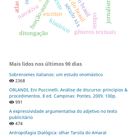
jornalismo.
texto
função-autor.
século xix
narrativa
escritor
tempo
histórico
gêneros textuais
ditongação
Mais lidos nos últimos 90 dias
Sobrenomes italianos: um estudo onomástico
2368
ORLANDI, Eni Puccinelli. Análise de discurso: princípios &
procedimentos. 8 ed. Campinas: Pontes, 2009. 100p.
991
A expressividade argumentativa do adjetivo no texto
publicitário
474
Antropofagia Dialógica: olhar Tarsila do Amaral