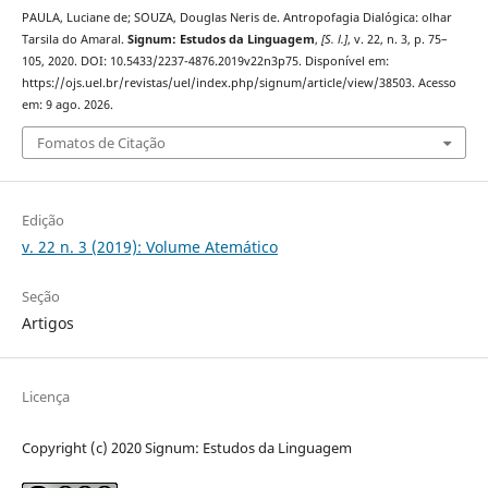
PAULA, Luciane de; SOUZA, Douglas Neris de. Antropofagia Dialógica: olhar
Tarsila do Amaral.
Signum: Estudos da Linguagem
,
[S. l.]
, v. 22, n. 3, p. 75–
105, 2020. DOI: 10.5433/2237-4876.2019v22n3p75. Disponível em:
https://ojs.uel.br/revistas/uel/index.php/signum/article/view/38503. Acesso
em: 9 ago. 2026.
Fomatos de Citação
Edição
v. 22 n. 3 (2019): Volume Atemático
Seção
Artigos
Licença
Copyright (c) 2020 Signum: Estudos da Linguagem