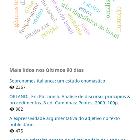
vibrante no varsul.
róticos no sul do brasil
gêneros textuais
jornalismo.
filme.
escritor
atlas linguístico do brasil
função-autor.
ethos
ensino.
ilustração
amazônia
século xix
texto
petição.
Mais lidos nos últimos 90 dias
Sobrenomes italianos: um estudo onomástico
2367
ORLANDI, Eni Puccinelli. Análise de discurso: princípios &
procedimentos. 8 ed. Campinas: Pontes, 2009. 100p.
982
A expressividade argumentativa do adjetivo no texto
publicitário
475