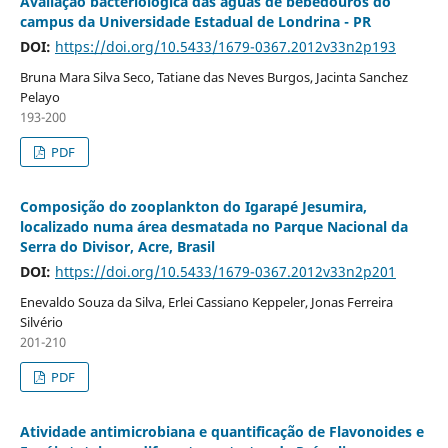
Avaliação bacteriológica das águas de bebedouros do
campus da Universidade Estadual de Londrina - PR
DOI:
https://doi.org/10.5433/1679-0367.2012v33n2p193
Bruna Mara Silva Seco, Tatiane das Neves Burgos, Jacinta Sanchez
Pelayo
193-200
PDF
Composição do zooplankton do Igarapé Jesumira,
localizado numa área desmatada no Parque Nacional da
Serra do Divisor, Acre, Brasil
DOI:
https://doi.org/10.5433/1679-0367.2012v33n2p201
Enevaldo Souza da Silva, Erlei Cassiano Keppeler, Jonas Ferreira
Silvério
201-210
PDF
Atividade antimicrobiana e quantificação de Flavonoides e