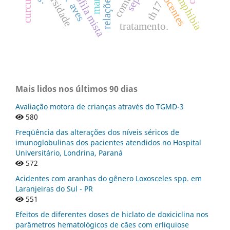
lissamphibia
docentes
th17
aves
tratamento.
Mais lidos nos últimos 90 dias
Avaliação motora de crianças através do TGMD-3
580
Freqüência das alterações dos níveis séricos de
imunoglobulinas dos pacientes atendidos no Hospital
Universitário, Londrina, Paraná
572
Acidentes com aranhas do gênero Loxosceles spp. em
Laranjeiras do Sul - PR
551
Efeitos de diferentes doses de hiclato de doxiciclina nos
parâmetros hematológicos de cães com erliquiose