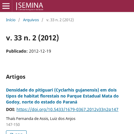
Início
/
Arquivos
/
v. 33 n. 2 (2012)
v. 33 n. 2 (2012)
Publicado:
2012-12-19
Artigos
Densidade do pitiguari (Cyclarhis gujanensis) em dois
tipos de habitat florestais no Parque Estadual Mata do
Godoy, norte do estado do Paraná
DOI:
https://doi.org/10.5433/1679-0367.2012v33n2p147
Thaís Fernanda de Assis, Luiz dos Anjos
147-150