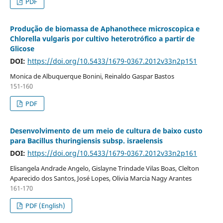
PDF
Produção de biomassa de Aphanothece microscopica e
Chlorella vulgaris por cultivo heterotrófico a partir de
Glicose
DOI:
https://doi.org/10.5433/1679-0367.2012v33n2p151
Monica de Albuquerque Bonini, Reinaldo Gaspar Bastos
151-160
PDF
Desenvolvimento de um meio de cultura de baixo custo
para Bacillus thuringiensis subsp. israelensis
DOI:
https://doi.org/10.5433/1679-0367.2012v33n2p161
Elisangela Andrade Angelo, Gislayne Trindade Vilas Boas, Clelton
Aparecido dos Santos, José Lopes, Olivia Marcia Nagy Arantes
161-170
PDF (English)