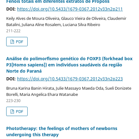
Fenóis totais em diferentes extratos de Própolis
DOI:
https://doi.org/10.5433/1679-0367.2012v33n2p211
Keily Alves de Moura Oliveira, Glauco Vieira de Oliveira, Claudemir
Batalini, Juliana Aline Rosalem, Luciana Silva Ribeiro
211-222
PDF
Análise do polimorfismo genético do FOXP3 (forkhead box
P3[Homo sapiens]) em indivíduos saudáveis da região
Norte do Paraná
DOI:
https://doi.org/10.5433/1679-0367.2012v33n2p223
Bruna Karina Banin Hirata, Julie Massayo Maeda Oda, Sueli Donizete
Borelli, Maria Angelica Ehara Watanabe
223-230
PDF
Phototherapy: the feelings of mothers of newborns
undergoing this therapy