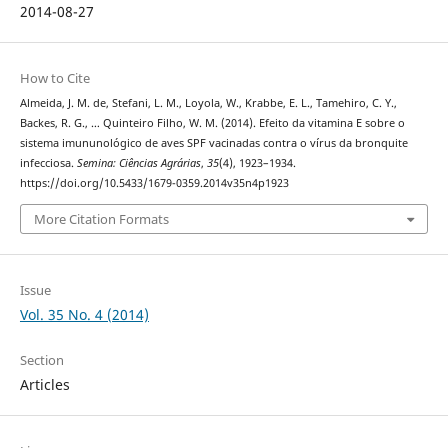
2014-08-27
How to Cite
Almeida, J. M. de, Stefani, L. M., Loyola, W., Krabbe, E. L., Tamehiro, C. Y.,
Backes, R. G., … Quinteiro Filho, W. M. (2014). Efeito da vitamina E sobre o
sistema imununológico de aves SPF vacinadas contra o vírus da bronquite
infecciosa.
Semina: Ciências Agrárias
,
35
(4), 1923–1934.
https://doi.org/10.5433/1679-0359.2014v35n4p1923
More Citation Formats
Issue
Vol. 35 No. 4 (2014)
Section
Articles