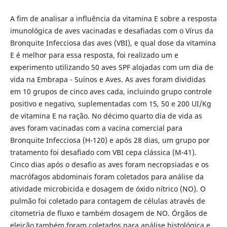
A fim de analisar a influência da vitamina E sobre a resposta
imunológica de aves vacinadas e desafiadas com o Vírus da
Bronquite Infecciosa das aves (VBI), e qual dose da vitamina
E é melhor para essa resposta, foi realizado um e
experimento utilizando 50 aves SPF alojadas com um dia de
vida na Embrapa - Suínos e Aves. As aves foram divididas
em 10 grupos de cinco aves cada, incluindo grupo controle
positivo e negativo, suplementadas com 15, 50 e 200 UI/Kg
de vitamina E na ração. No décimo quarto dia de vida as
aves foram vacinadas com a vacina comercial para
Bronquite Infecciosa (H-120) e após 28 dias, um grupo por
tratamento foi desafiado com VBI cepa clássica (M-41).
Cinco dias após o desafio as aves foram necropsiadas e os
macrófagos abdominais foram coletados para análise da
atividade microbicida e dosagem de óxido nítrico (NO). O
pulmão foi coletado para contagem de células através de
citometria de fluxo e também dosagem de NO. Órgãos de
eleição também foram coletados para análise histológica e