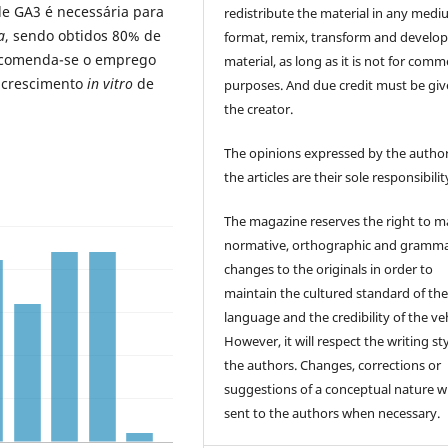
de GA3 é necessária para
redistribute the material in any medi
a
, sendo obtidos 80% de
format, remix, transform and develop
Recomenda-se o emprego
material, as long as it is not for comm
o crescimento
in vitro
de
purposes. And due credit must be giv
the creator.
The opinions expressed by the author
the articles are their sole responsibilit
The magazine reserves the right to 
normative, orthographic and gramma
changes to the originals in order to
maintain the cultured standard of th
language and the credibility of the veh
However, it will respect the writing sty
the authors. Changes, corrections or
suggestions of a conceptual nature wi
sent to the authors when necessary.