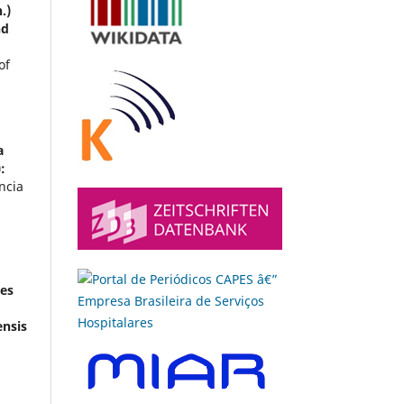
.)
nd
of
a
:
ncia
es
ensis
,