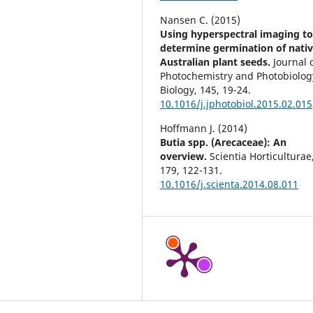
Nansen C. (2015)
Using hyperspectral imaging t
determine germination of nati
Australian plant seeds.
Journal 
Photochemistry and Photobiolog
Biology,
145
,
19-24.
10.1016/j.jphotobiol.2015.02.015
Hoffmann J. (2014)
Butia spp. (Arecaceae): An
overview.
Scientia Horticulturae
179
,
122-131.
10.1016/j.scienta.2014.08.011