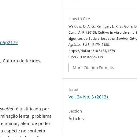
How to Cite
Waldow, D. A. G., Reiniger, L. R. S., Golle, D
Curti, A. R. (2013). Cultivo in vitro de embr
zigóticos de Butia eriospatha.
Semina: Ciênc
4n5p2179
Agrárias
,
34
(5), 2179–2188.
https://doi.org/10.5433/1679-
0359.2013v34n5p2179
, Cultura de tecidos,
More Citation Formats
Issue
Vol. 34 No. 5 (2013)
ospatha
) é justificada por
Section
rminação lenta, problema
Articles
 eliminar, além de poder
 a espécie no contexto