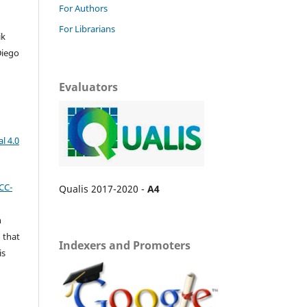
For Authors
For Librarians
ik
Diego
Evaluators
l 4.0
CC-
Qualis 2017-2020 -
A4
n
 that
Indexers and Promoters
is