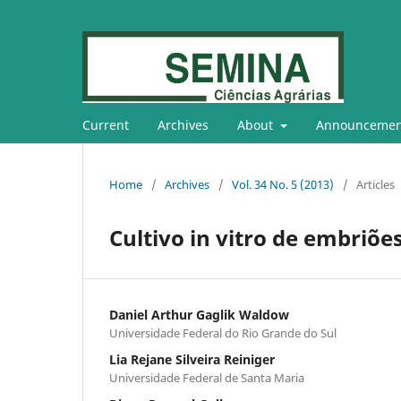
Current
Archives
About
Announcemen
Home
/
Archives
/
Vol. 34 No. 5 (2013)
/
Articles
Cultivo in vitro de embriõe
Daniel Arthur Gaglik Waldow
Universidade Federal do Rio Grande do Sul
Lia Rejane Silveira Reiniger
Universidade Federal de Santa Maria