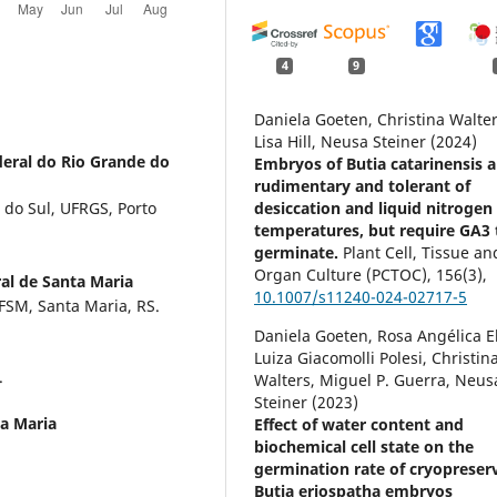
4
9
Daniela Goeten, Christina Walter
Lisa Hill, Neusa Steiner (2024)
eral do Rio Grande do
Embryos of Butia catarinensis a
rudimentary and tolerant of
 do Sul, UFRGS, Porto
desiccation and liquid nitrogen
temperatures, but require GA3 
germinate.
Plant Cell, Tissue an
Organ Culture (PCTOC),
156
(3),
al de Santa Maria
10.1007/s11240-024-02717-5
FSM, Santa Maria, RS.
Daniela Goeten, Rosa Angélica El
Luiza Giacomolli Polesi, Christin
.
Walters, Miguel P. Guerra, Neus
Steiner (2023)
ta Maria
Effect of water content and
biochemical cell state on the
germination rate of cryopreser
Butia eriospatha embryos