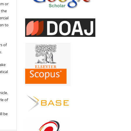
um or
 the
ercial
en to
s of
y.
make
tical
e
icle.
le of
ll be