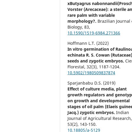
xButyagrus nabonnandii(Prosch
Vorster (Arecaceae): a sterile a
rare palm with variable
morphology?.
Brazilian Journal 
Biology,
83
,
10.1590/1519-6984.271366
Hoffmann L.T. (2022)
In vitro germination of Raulino
echinata R. S. Cowan (Rutaceae)
seeds and zygotic embryos.
Cie
Florestal,
32
(3),
1187-1204.
10.5902/1980509837874
Sparjanbabu D.S. (2019)
Effect of culture media, plant
growth regulators and genotyp
on growth and developmental
stages of oil palm (Elaeis guine
Jacq.) zygotic embryos.
Indian
Journal of Agricultural Research
53
(2),
143-150.
10.18805/a-5129