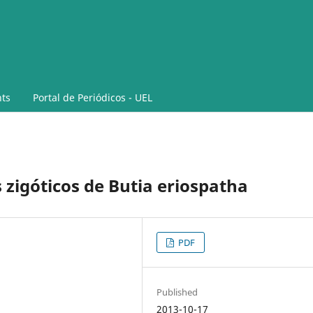
ts
Portal de Periódicos - UEL
s zigóticos de Butia eriospatha
PDF
Published
2013-10-17