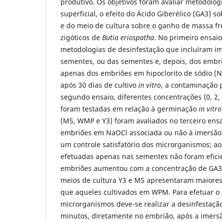
produtivo. Os objetivos foram avaliar metodolog
superficial, o efeito do Ácido Giberélico (GA3) 
e do meio de cultura sobre o ganho de massa f
zigóticos de
Butia eriospatha
. No primeiro ensai
metodologias de desinfestação que incluíram i
sementes, ou das sementes e, depois, dos embri
apenas dos embriões em hipoclorito de sódio (N
após 30 dias de cultivo
in vitro
, a contaminação 
segundo ensaio, diferentes concentrações (0, 2,
foram testadas em relação à germinação
in vitro
(MS, WMP e Y3) foram avaliados no terceiro ens
embriões em NaOCl associada ou não à imersã
um controle satisfatório dos microrganismos; ao
efetuadas apenas nas sementes não foram efici
embriões aumentou com a concentração de GA3.
meios de cultura Y3 e MS apresentaram maiore
que aqueles cultivados em WPM. Para efetuar o 
microrganismos deve-se realizar a desinfestaç
minutos, diretamente no embrião, após a imers