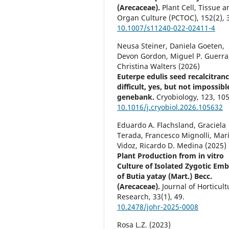
(Arecaceae).
Plant Cell, Tissue a
Organ Culture (PCTOC),
152
(2),
10.1007/s11240-022-02411-4
Neusa Steiner, Daniela Goeten,
Devon Gordon, Miguel P. Guerra
Christina Walters (2026)
Euterpe edulis seed recalcitranc
difficult, yes, but not impossibl
genebank.
Cryobiology,
123
,
105
10.1016/j.cryobiol.2026.105632
Eduardo A. Flachsland, Graciela
Terada, Francesco Mignolli, Marí
Vidoz, Ricardo D. Medina (2025)
Plant Production from in vitro
Culture of Isolated Zygotic Em
of Butia yatay (Mart.) Becc.
(Arecaceae).
Journal of Horticult
Research,
33
(1),
49.
10.2478/johr-2025-0008
Rosa L.Z. (2023)