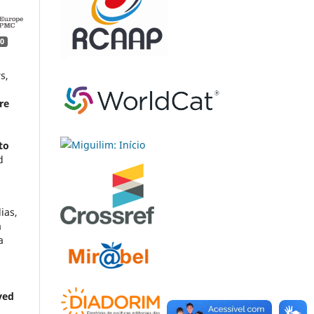
0
s,
re
to
d
ias,
a
a
ved