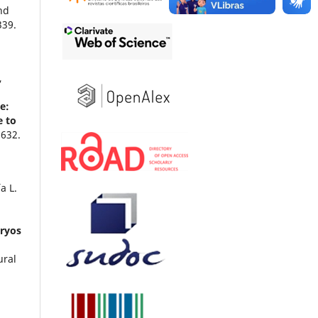
nd
339.
,
e:
e to
632.
a L.
bryos
ural