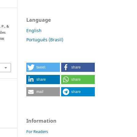
Language
. P., &
English
iões
ias
Português (Brasil)
tweet
share
share
share
mail
share
Information
For Readers