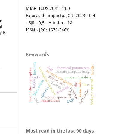
MIAR: ICDS 2021: 11.0
o
Fatores de impacto: JCR -2023 - 0,4
ve
- SJR - 0,5 - H index - 18
of
ISSN - JRC: 1676-546X
y B
Keywords
bovinos
broiler
,
dog
chemical parameters
biological invasion
boophilus microplus
toxoplasma gondii
nematophagous fungi
prevalence
cattle.
pregnant rabbits
biologic control.
faixa etária
traps.
nematodes
human
ifat.
litter
abortion.
eqüinos
caatinga
helminths
catte
exotic specie
cats.
dogs
nematóides.
Most read in the last 90 days