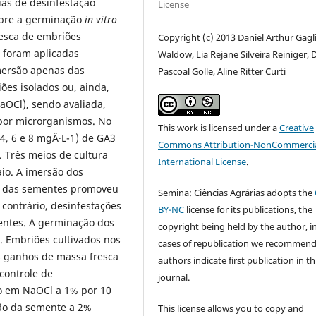
ias de desinfestação
License
sobre a germinação
in vitro
resca de embriões
Copyright (c) 2013 Daniel Arthur Gagl
o foram aplicadas
Waldow, Lia Rejane Silveira Reiniger, 
mersão apenas das
Pascoal Golle, Aline Ritter Curti
ões isolados ou, ainda,
aOCl), sendo avaliada,
por microrganismos. No
This work is licensed under a
Creative
 4, 6 e 8 mgÂ·L-1) de GA3
Commons Attribution-NonCommercia
. Três meios de cultura
International License
.
aio. A imersão dos
o das sementes promoveu
Semina: Ciências Agrárias adopts the
 contrário, desinfestações
BY-NC
license for its publications, the
entes. A germinação dos
copyright being held by the author, i
 Embriões cultivados nos
cases of republication we recommend
s ganhos de massa fresca
authors indicate first publication in th
controle de
journal.
ão em NaOCl a 1% por 10
ão da semente a 2%
This license allows you to copy and