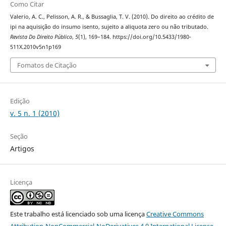
Como Citar
Valerio, A. C., Pelisson, A. R., & Bussaglia, T. V. (2010). Do direito ao crédito de
ipi na aquisição do insumo isento, sujeito a aliquota zero ou não tributado.
Revista Do Direito Público
,
5
(1), 169–184. https://doi.org/10.5433/1980-
511X.2010v5n1p169
Fomatos de Citação
Edição
v. 5 n. 1 (2010)
Seção
Artigos
Licença
Este trabalho está licenciado sob uma licença
Creative Commons
Attribution-NonCommercial-NoDerivatives 4.0 International License
.