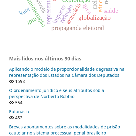
representação
administração
araucária
ipva
redução
impacto
kant
saúde
globalização
iptu
propaganda eleitoral
Mais lidos nos últimos 90 dias
Aplicando o modelo de proporcionalidade degressiva na
representação dos Estados na Câmara dos Deputados
1598
O ordenamento jurídico e seus atributos sob a
perspectiva de Norberto Bobbio
554
Eutanásia
452
Breves apontamentos sobre as modalidades de prisão
cautelar no sistema processual penal brasileiro