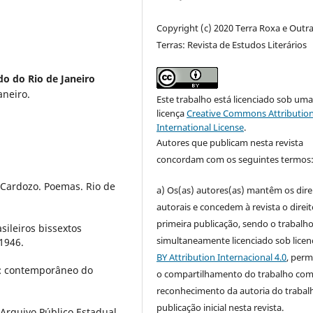
Copyright (c) 2020 Terra Roxa e Outr
Terras: Revista de Estudos Literários
do do Rio de Janeiro
aneiro.
Este trabalho está licenciado sob um
licença
Creative Commons Attribution
International License
.
Autores que publicam nesta revista
concordam com os seguintes termos
Cardozo. Poemas. Rio de
a) Os(as) autores(as) mantêm os dire
autorais e concedem à revista o direi
primeira publicação, sendo o trabalh
ileiros bissextos
simultaneamente licenciado sob lice
 1946.
BY Attribution Internacional 4.0
, perm
o: contemporâneo do
o compartilhamento do trabalho co
reconhecimento da autoria do trabal
publicação inicial nesta revista.
 Arquivo Público Estadual,