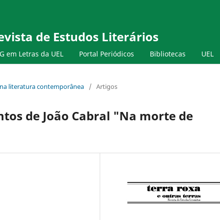
evista de Estudos Literários
G em Letras da UEL
Portal Periódicos
Bibliotecas
UEL
s na literatura contemporânea
/
Artigos
ntos de João Cabral "Na morte de