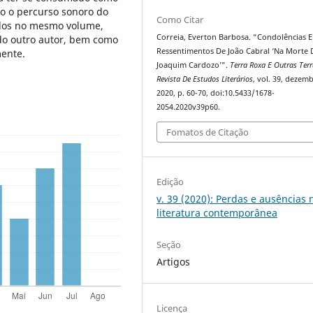
do o percurso sonoro do
Como Citar
idos no mesmo volume,
Correia, Everton Barbosa. “Condolências E
do outro autor, bem como
Ressentimentos De João Cabral ‘Na Morte 
mente.
Joaquim Cardozo’”.
Terra Roxa E Outras Terr
Revista De Estudos Literários
, vol. 39, dezem
2020, p. 60-70, doi:10.5433/1678-
2054.2020v39p60.
Fomatos de Citação
Edição
v. 39 (2020): Perdas e ausências 
literatura contemporânea
Seção
Artigos
Licença