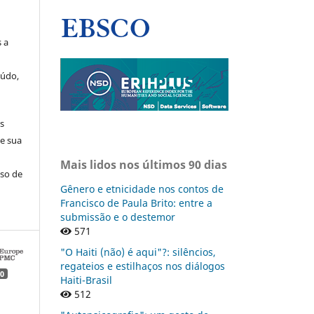
 a
eúdo,
s
e sua
Mais lidos nos últimos 90 dias
aso de
Gênero e etnicidade nos contos de
Francisco de Paula Brito: entre a
submissão e o destemor
571
"O Haiti (não) é aqui"?: silêncios,
regateios e estilhaços nos diálogos
0
Haiti-Brasil
512