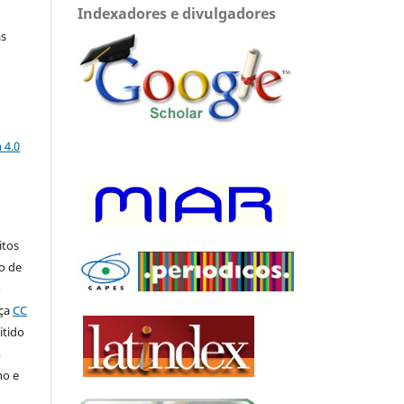
Indexadores e divulgadores
as
a
 4.0
:
itos
to de
o
nça
CC
itido
m
ho e