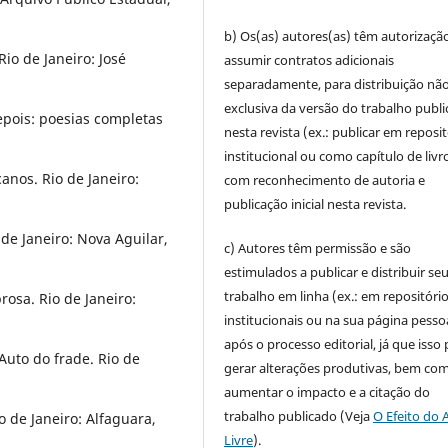
b) Os(as) autores(as) têm autorizaçã
io de Janeiro: José
assumir contratos adicionais
separadamente, para distribuição não
exclusiva da versão do trabalho publ
pois: poesias completas
nesta revista (ex.: publicar em reposi
institucional ou como capítulo de livro
nos. Rio de Janeiro:
com reconhecimento de autoria e
publicação inicial nesta revista.
de Janeiro: Nova Aguilar,
c) Autores têm permissão e são
estimulados a publicar e distribuir se
trabalho em linha (ex.: em repositóri
osa. Rio de Janeiro:
institucionais ou na sua página pesso
após o processo editorial, já que isso
Auto do frade. Rio de
gerar alterações produtivas, bem co
aumentar o impacto e a citação do
trabalho publicado (Veja
O Efeito do 
 de Janeiro: Alfaguara,
Livre
).