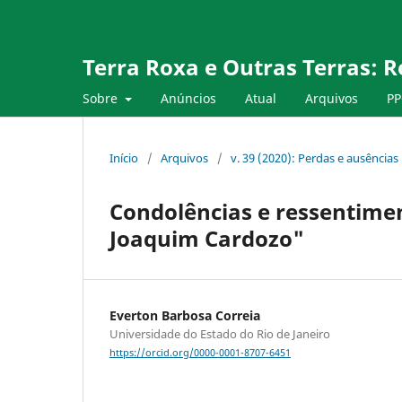
Terra Roxa e Outras Terras: R
Sobre
Anúncios
Atual
Arquivos
PP
Início
/
Arquivos
/
v. 39 (2020): Perdas e ausência
Condolências e ressentime
Joaquim Cardozo"
Everton Barbosa Correia
Universidade do Estado do Rio de Janeiro
https://orcid.org/0000-0001-8707-6451