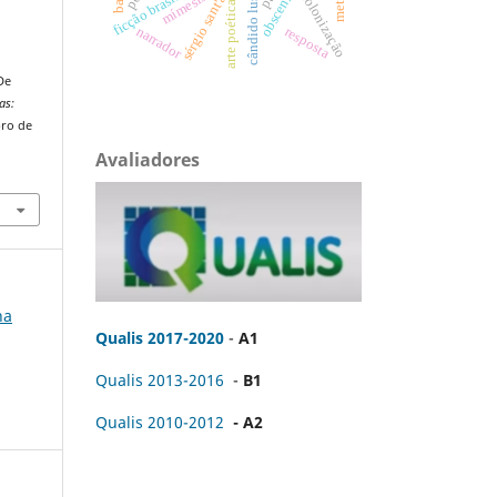
cândido lusitano
obscenidade
sérgio sant'anna
mímesis
colonização
arte poética
narrador
resposta
De
as:
bro de
Avaliadores
na
Qualis 2017-2020
-
A1
Qualis 2013-2016
-
B1
Qualis 2010-2012
- A2