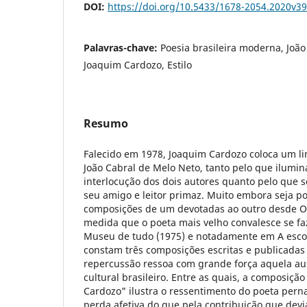
DOI:
https://doi.org/10.5433/1678-2054.2020v3
Palavras-chave:
Poesia brasileira moderna, João
Joaquim Cardozo, Estilo
Resumo
Falecido em 1978, Joaquim Cardozo coloca um li
João Cabral de Melo Neto, tanto pelo que ilumi
interlocução dos dois autores quanto pelo que s
seu amigo e leitor primaz. Muito embora seja po
composições de um devotadas ao outro desde O 
medida que o poeta mais velho convalesce se faz
Museu de tudo (1975) e notadamente em A escol
constam três composições escritas e publicadas à
repercussão ressoa com grande força aquela au
cultural brasileiro. Entre as quais, a composiç
Cardozo" ilustra o ressentimento do poeta per
perda afetiva do que pela contribuição que dev