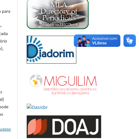
o para
-
icada
tório
),
u
os
al)
 pode
mo
Acesso