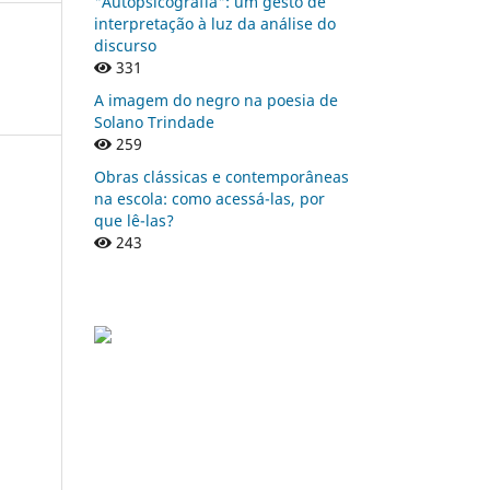
"Autopsicografia": um gesto de
interpretação à luz da análise do
discurso
331
A imagem do negro na poesia de
Solano Trindade
259
Obras clássicas e contemporâneas
na escola: como acessá-las, por
que lê-las?
243