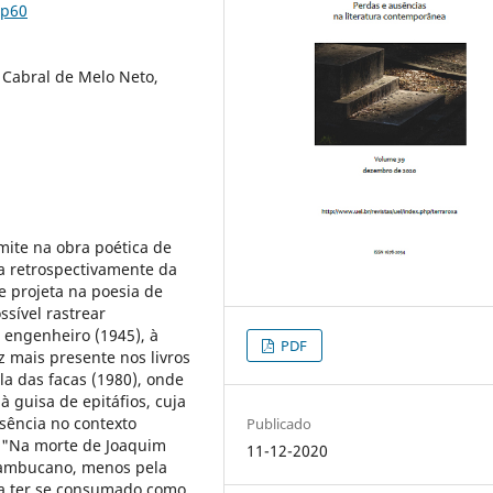
9p60
 Cabral de Melo Neto,
mite na obra poética de
na retrospectivamente da
e projeta na poesia de
ssível rastrear
engenheiro (1945), à
PDF
 mais presente nos livros
a das facas (1980), onde
 guisa de epitáfios, cuja
sência no contexto
Publicado
ão "Na morte de Joaquim
11-12-2020
nambucano, menos pela
ia ter se consumado como