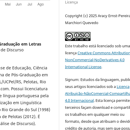
Licença
Copyright (c) 2025 Aracy Ernst-Pereira
Marchiori Quevedo
Graduação em Letras
Este trabalho está licenciado sob um
 de Discurso
licença
Creative Commons Attribution
NonCommercial-NoDerivatives 4.0
International License
.
nse de Educação, Ciência
ama de Pós-Graduação em
Signum: Estudos da linguagem, publi
L/UCPel/RS, Pelotas, Rio
seus artigos licenciados sob a
Licença
com. Possui licenciatura
Atribuição-NãoComercial-Compartilh
de língua portuguesa pela
4.0 Internacional
. Esta licença permit
lização em Linguística
terceiros façam download e compart
o Rio Grande do Sul (1998)
os trabalhos em qualquer meio ou
 de Pelotas (2012). É
formato, desde que atribuam o devid
lise de Discurso).
crédito de autoria, mas sem que pos