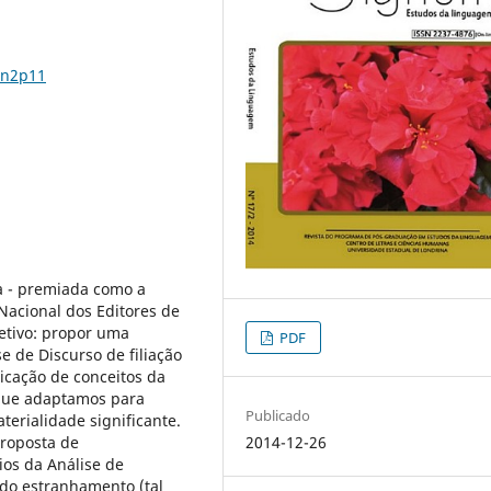
7n2p11
ca - premiada como a
Nacional dos Editores de
jetivo: propor uma
PDF
e de Discurso de filiação
icação de conceitos da
(que adaptamos para
Publicado
terialidade significante.
proposta de
2014-12-26
ios da Análise de
a do estranhamento (tal