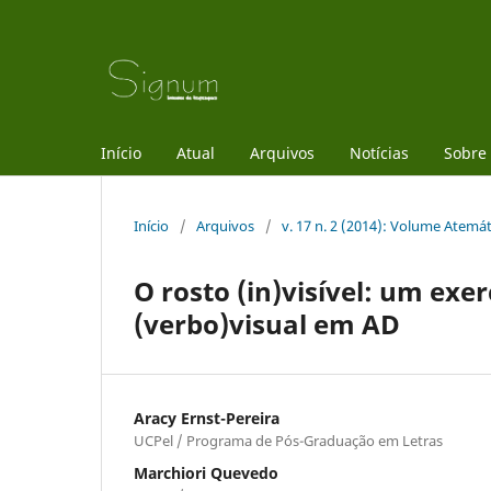
Início
Atual
Arquivos
Notícias
Sobre
Início
/
Arquivos
/
v. 17 n. 2 (2014): Volume Atemá
O rosto (in)visível: um exer
(verbo)visual em AD
Aracy Ernst-Pereira
UCPel / Programa de Pós-Graduação em Letras
Marchiori Quevedo