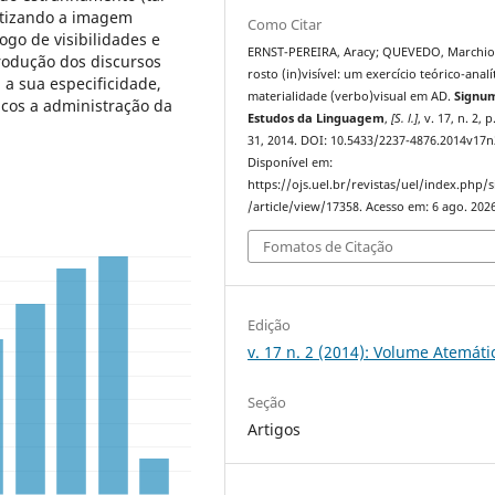
atizando a imagem
Como Citar
go de visibilidades e
ERNST-PEREIRA, Aracy; QUEVEDO, Marchio
produção dos discursos
rosto (in)visível: um exercício teórico-analí
 a sua especificidade,
materialidade (verbo)visual em AD.
Signu
icos a administração da
Estudos da Linguagem
,
[S. l.]
, v. 17, n. 2, 
31, 2014. DOI: 10.5433/2237-4876.2014v17n
Disponível em:
https://ojs.uel.br/revistas/uel/index.php
/article/view/17358. Acesso em: 6 ago. 2026
Fomatos de Citação
Edição
v. 17 n. 2 (2014): Volume Atemáti
Seção
Artigos