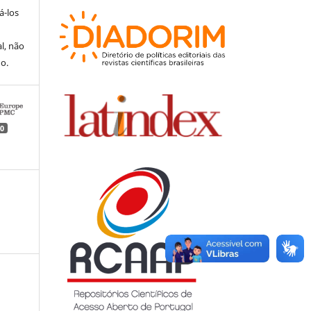
á-los
l, não
do.
0