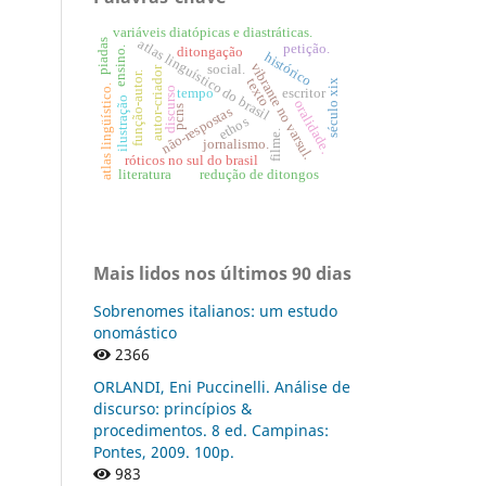
variáveis diatópicas e diastráticas.
atlas linguístico do brasil
piadas
petição.
ditongação
ensino.
histórico
vibrante no varsul.
social.
autor-criador
função-autor.
texto
século xix
atlas lingüístico.
tempo
escritor
discurso
ilustração
oralidade.
pcns
não-respostas
ethos
filme.
jornalismo.
róticos no sul do brasil
literatura
redução de ditongos
Mais lidos nos últimos 90 dias
Sobrenomes italianos: um estudo
onomástico
2366
ORLANDI, Eni Puccinelli. Análise de
discurso: princípios &
procedimentos. 8 ed. Campinas:
Pontes, 2009. 100p.
983