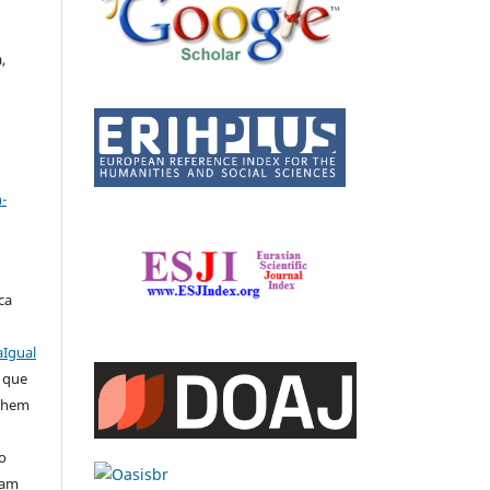
,
a
-
ca
aIgual
e que
ilhem
o
sam