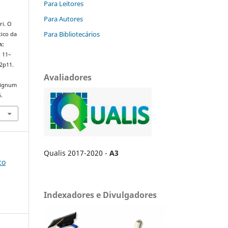
Para Leitores
Para Autores
ri. O
Para Bibliotecários
tico da
m:
p. 11–
2p11.
Avaliadores
/signum
.
Qualis 2017-2020 -
A3
co
Indexadores e Divulgadores