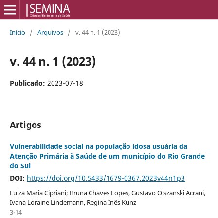
Início
/
Arquivos
/
v. 44 n. 1 (2023)
v. 44 n. 1 (2023)
Publicado:
2023-07-18
Artigos
Vulnerabilidade social na população idosa usuária da
Atenção Primária à Saúde de um município do Rio Grande
do Sul
DOI:
https://doi.org/10.5433/1679-0367.2023v44n1p3
Luiza Maria Cipriani; Bruna Chaves Lopes, Gustavo Olszanski Acrani,
Ivana Loraine Lindemann, Regina Inês Kunz
3-14