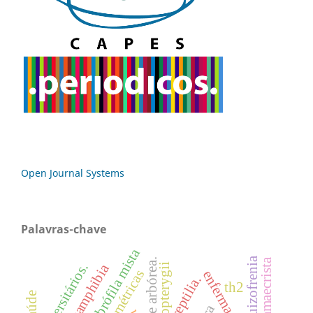
Open Journal Systems
Palavras-chave
floresta ombrófila mista
esquizofrenia
chamaecrista
universitários.
lissamphibia
actinopterygii
enfermagem
reptilia.
th2