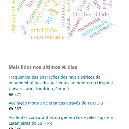
comunidade arbórea.
relações alométricas
atestado de saúde
Úlcera
led
th1
aves
biodiversidade
th17
mammalia
sepse.
docentes
cicatrização.
tratamento.
treg.
publicação.
cinesioterapia
Mais lidos nos últimos 90 dias
Freqüência das alterações dos níveis séricos de
imunoglobulinas dos pacientes atendidos no Hospital
Universitário, Londrina, Paraná
571
Avaliação motora de crianças através do TGMD-3
557
Acidentes com aranhas do gênero Loxosceles spp. em
Laranjeiras do Sul - PR
549