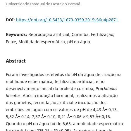
Universidade Estadual do Oeste do Paraná
DOI:
https://doi.org/10.5433/1679-0359.2015v36n4p2871
Keywords:
Reprodução artificial, Curimba, Fertilização,
Peixe, Motilidade espermática, pH da água.
Abstract
Foram investigados os efeitos do pH da água de criação na
motilidade espermática, fertilização artificial, e no
desenvolvimento inicial da prole de curimba,
Prochilodus
lineatus
. Após a indução hormonal, realizamos a ativação
dos gametas, fecundação artificial e incubação dos
embriões em água com os valores de pH de 4,43 Â± 0,13,
5,82 Â± 0,14, 7,37 Â± 0,10, 8,21 Â± 0,06 e 9,57 Â± 0,16.
Quando o pH da água foi de 6,65, a motilidade espermática
foi mantida em ?25.21 s (P <0,05). As maiores taxas de