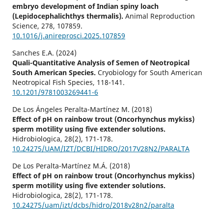
embryo development of Indian spiny loach
(Lepidocephalichthys thermalis).
Animal Reproduction
Science,
278
,
107859.
10.1016/j.anireprosci.2025.107859
Sanches E.A. (2024)
Quali-Quantitative Analysis of Semen of Neotropical
South American Species.
Cryobiology for South American
Neotropical Fish Species,
118-141.
10.1201/9781003269441-6
De Los Ángeles Peralta-Martínez M. (2018)
Effect of pH on rainbow trout (Oncorhynchus mykiss)
sperm motility using five extender solutions.
Hidrobiologica,
28
(2),
171-178.
10.24275/UAM/IZT/DCBI/HIDRO/2017V28N2/PARALTA
De Los Peralta-Martínez M.Á. (2018)
Effect of pH on rainbow trout (Oncorhynchus mykiss)
sperm motility using five extender solutions.
Hidrobiologica,
28
(2),
171-178.
10.24275/uam/izt/dcbs/hidro/2018v28n2/paralta