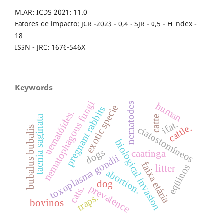
MIAR: ICDS 2021: 11.0
Fatores de impacto: JCR -2023 - 0,4 - SJR - 0,5 - H index -
18
ISSN - JRC: 1676-546X
Keywords
nematophagous fungi
human
nematodes
exotic specie
pregnant rabbits
nematóides.
taenia saginata
catte
ifat.
cattle.
bubalus bubalis
ciatostomíneos
biological invasion
dogs
caatinga
toxoplasma gondii
faixa etária
eqüinos
litter
abortion.
dog
prevalence
cats.
traps.
bovinos