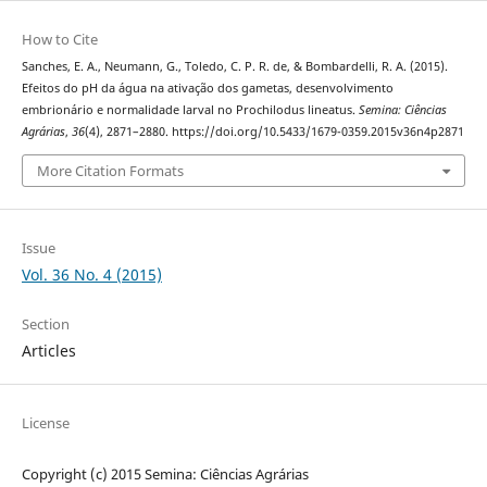
How to Cite
Sanches, E. A., Neumann, G., Toledo, C. P. R. de, & Bombardelli, R. A. (2015).
Efeitos do pH da água na ativação dos gametas, desenvolvimento
embrionário e normalidade larval no Prochilodus lineatus.
Semina: Ciências
Agrárias
,
36
(4), 2871–2880. https://doi.org/10.5433/1679-0359.2015v36n4p2871
More Citation Formats
Issue
Vol. 36 No. 4 (2015)
Section
Articles
License
Copyright (c) 2015 Semina: Ciências Agrárias