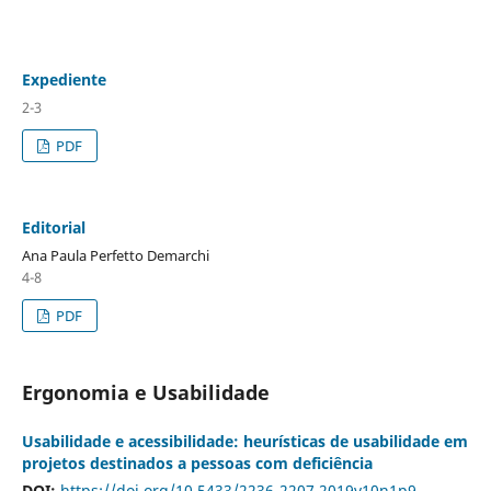
Expediente
2-3
PDF
Editorial
Ana Paula Perfetto Demarchi
4-8
PDF
Ergonomia e Usabilidade
Usabilidade e acessibilidade: heurísticas de usabilidade em
projetos destinados a pessoas com deficiência
DOI:
https://doi.org/10.5433/2236-2207.2019v10n1p9