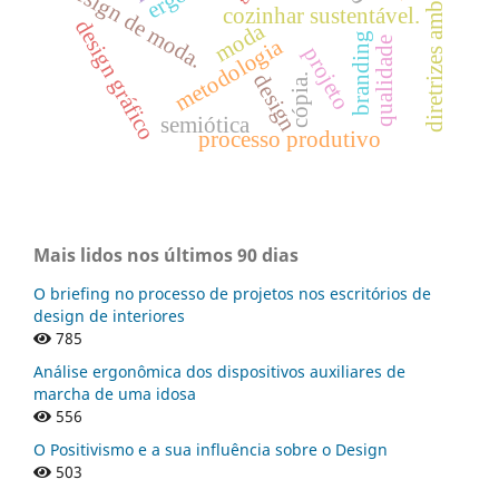
diretrizes ambientais
design de moda.
cozinhar sustentável.
design gráfico
moda
branding
metodologia
qualidade
projeto
design
cópia.
semiótica
processo produtivo
Mais lidos nos últimos 90 dias
O briefing no processo de projetos nos escritórios de
design de interiores
785
Análise ergonômica dos dispositivos auxiliares de
marcha de uma idosa
556
O Positivismo e a sua influência sobre o Design
503