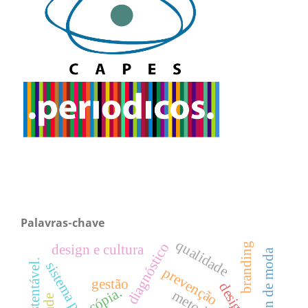
Palavras-chave
qualidade
diagnóstico
branding
design e cultura
design de moda
prevenção
gestão
cópia.