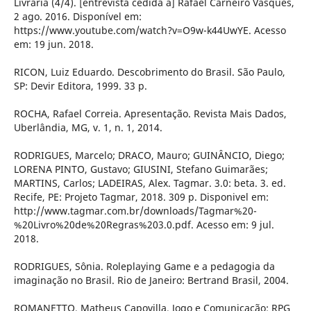
Livraria (4/4). [entrevista cedida a] Rafael Carneiro Vasques,
2 ago. 2016. Disponível em:
https://www.youtube.com/watch?v=O9w-k44UwYE. Acesso
em: 19 jun. 2018.
RICON, Luiz Eduardo. Descobrimento do Brasil. São Paulo,
SP: Devir Editora, 1999. 33 p.
ROCHA, Rafael Correia. Apresentação. Revista Mais Dados,
Uberlândia, MG, v. 1, n. 1, 2014.
RODRIGUES, Marcelo; DRACO, Mauro; GUINÂNCIO, Diego;
LORENA PINTO, Gustavo; GIUSINI, Stefano Guimarães;
MARTINS, Carlos; LADEIRAS, Alex. Tagmar. 3.0: beta. 3. ed.
Recife, PE: Projeto Tagmar, 2018. 309 p. Disponivel em:
http://www.tagmar.com.br/downloads/Tagmar%20-
%20Livro%20de%20Regras%203.0.pdf. Acesso em: 9 jul.
2018.
RODRIGUES, Sônia. Roleplaying Game e a pedagogia da
imaginação no Brasil. Rio de Janeiro: Bertrand Brasil, 2004.
ROMANETTO, Matheus Capovilla. Jogo e Comunicação: RPG