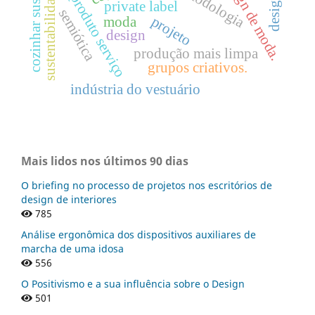
cozinhar sustentável.
sistema produto serviço
design de moda.
metodologia
sustentabilidade
private label
semiótica
projeto
moda
design
produção mais limpa
grupos criativos.
indústria do vestuário
Mais lidos nos últimos 90 dias
O briefing no processo de projetos nos escritórios de
design de interiores
785
Análise ergonômica dos dispositivos auxiliares de
marcha de uma idosa
556
O Positivismo e a sua influência sobre o Design
501