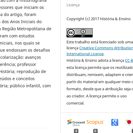
ção com a historiografia
Licença
ssores que iniciam os
ra do artigo, foram
Copyright (c) 2017 História & Ensino
 dos Anos Iniciais do
a Região Metropolitana de
boram com estudos
Este trabalho está licenciado sob um
niciais, nos quais se
licença
Creative Commons Attribution
ue endossam os desafios
International License
.
scolarização: avanços
História & Ensino adota a licença
CC-
erência; professor
esta licença permite que os reutilizad
istória; reprodução de
distribuam, remixem, adaptem e crie
eúdos e conceitos
partir do material em qualquer meio 
ia; público infantil, com
formato, desde que a atribuição seja
ao criador. A licença permite o uso
comercial.
0
0