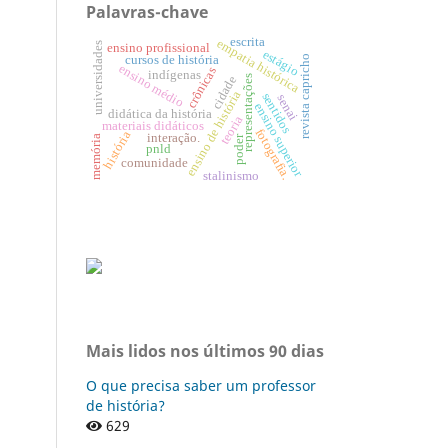
Palavras-chave
escrita
empatia histórica
universidades
ensino profissional
estágio
cursos de história
revista capricho
ensino médio
crônicas
indígenas
representações
cidade
ensino de história
sentidos
senai
ensino superior
didática da história
teoria
materiais didáticos
fotografia.
história
interação.
poder
memória
pnld
comunidade
stalinismo
Mais lidos nos últimos 90 dias
O que precisa saber um professor
de história?
629