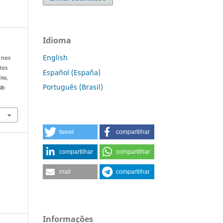
Idioma
English
a nos
ios
Español (España)
ino
,
Português (Brasil)
38-
tweet
compartilhar
compartilhar
compartilhar
mail
compartilhar
Informações