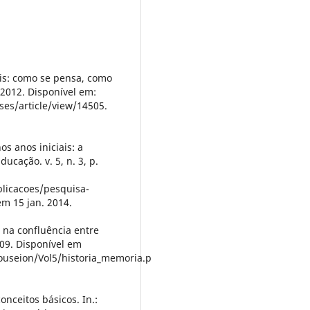
ais: como se pensa, como
z. 2012. Disponível em:
ses/article/view/14505.
os anos iniciais: a
cação. v. 5, n. 3, p.
licacoes/pesquisa-
em 15 jan. 2014.
 na confluência entre
009. Disponível em
ouseion/Vol5/historia_memoria.p
onceitos básicos. In.: