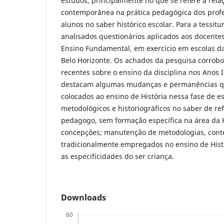
estudos, principalmente no que se refere à rela
contemporânea na prática pedagógica dos profe
alunos no saber histórico escolar. Para a tessitu
analisados questionários aplicados aos docentes
Ensino Fundamental, em exercício em escolas d
Belo Horizonte. Os achados da pesquisa corro
recentes sobre o ensino da disciplina nos Anos I
destacam algumas mudanças e permanências q
colocados ao ensino de História nessa fase de e
metodológicos e historiográficos no saber de ref
pedagogo, sem formação específica na área da H
concepções; manutenção de metodologias, cont
tradicionalmente empregados no ensino de Histór
as especificidades do ser criança.
Downloads