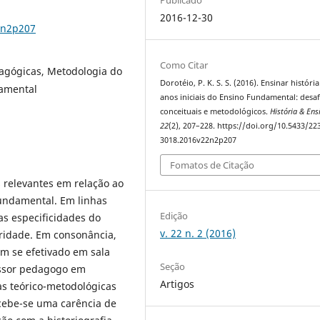
2016-12-30
2n2p207
Como Citar
dagógicas, Metodologia do
Dorotéio, P. K. S. S. (2016). Ensinar históri
damental
anos iniciais do Ensino Fundamental: desaf
conceituais e metodológicos.
História & Ens
22
(2), 207–228. https://doi.org/10.5433/22
3018.2016v22n2p207
Fomatos de Citação
 relevantes em relação ao
Fundamental. Em linhas
Edição
as especificidades do
v. 22 n. 2 (2016)
aridade. Em consonância,
m se efetivado em sala
Seção
essor pedagogo em
Artigos
as teórico-metodológicas
cebe-se uma carência de