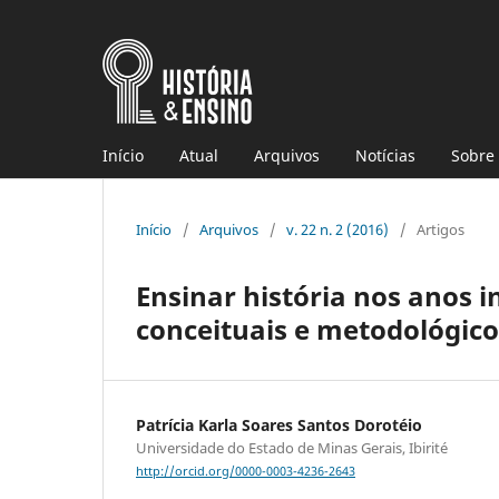
Início
Atual
Arquivos
Notícias
Sobre
Início
/
Arquivos
/
v. 22 n. 2 (2016)
/
Artigos
Ensinar história nos anos i
conceituais e metodológico
Patrícia Karla Soares Santos Dorotéio
Universidade do Estado de Minas Gerais, Ibirité
http://orcid.org/0000-0003-4236-2643