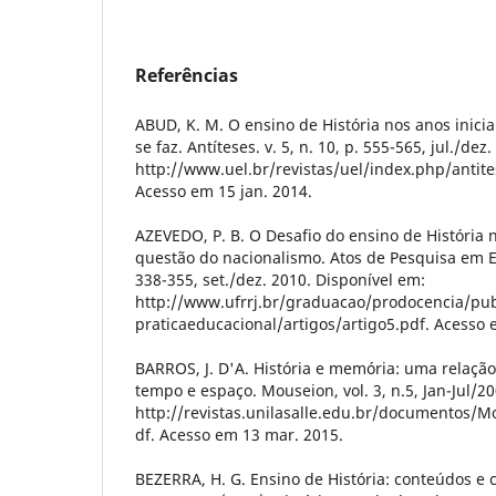
Referências
ABUD, K. M. O ensino de História nos anos inici
se faz. Antíteses. v. 5, n. 10, p. 555-565, jul./de
http://www.uel.br/revistas/uel/index.php/antite
Acesso em 15 jan. 2014.
AZEVEDO, P. B. O Desafio do ensino de História n
questão do nacionalismo. Atos de Pesquisa em Edu
338-355, set./dez. 2010. Disponível em:
http://www.ufrrj.br/graduacao/prodocencia/pub
praticaeducacional/artigos/artigo5.pdf. Acesso 
BARROS, J. D'A. História e memória: uma relação
tempo e espaço. Mouseion, vol. 3, n.5, Jan-Jul/2
http://revistas.unilasalle.edu.br/documentos/M
df. Acesso em 13 mar. 2015.
BEZERRA, H. G. Ensino de História: conteúdos e c