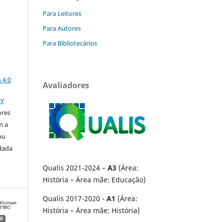
Para Leitores
Para Autores
Para Bibliotecários
a
 4.0
Avaliadores
BY
ores
m a
ou
 dada
Qualis 2021-2024 –
A3
(Área:
História – Área mãe: Educação)
Qualis 2017-2020 -
A1
(Área:
História – Área mãe: História)
0