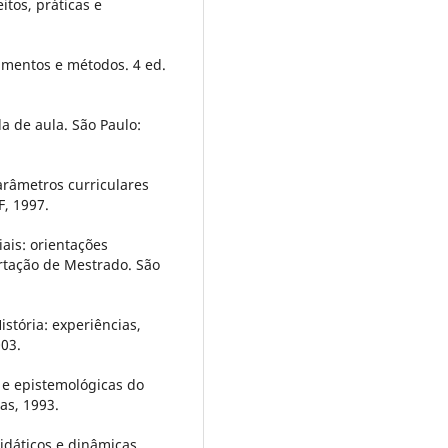
itos, práticas e
amentos e métodos. 4 ed.
a de aula. São Paulo:
arâmetros curriculares
F, 1997.
iais: orientações
ertação de Mestrado. São
istória: experiências,
003.
s e epistemológicas do
as, 1993.
didáticos e dinâmicas