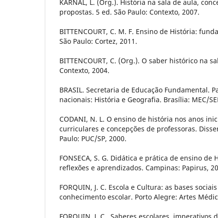
KARNAL, L. (Org.). História na sala de aula, conce
propostas. 5 ed. São Paulo: Contexto, 2007.
BITTENCOURT, C. M. F. Ensino de História: fund
São Paulo: Cortez, 2011.
BITTENCOURT, C. (Org.). O saber histórico na sal
Contexto, 2004.
BRASIL. Secretaria de Educação Fundamental. P
nacionais: História e Geografia. Brasília: MEC/SE
CODANI, N. L. O ensino de história nos anos inic
curriculares e concepções de professoras. Diss
Paulo: PUC/SP, 2000.
FONSECA, S. G. Didática e prática de ensino de H
reflexões e aprendizados. Campinas: Papirus, 2
FORQUIN, J. C. Escola e Cultura: as bases sociai
conhecimento escolar. Porto Alegre: Artes Médic
FORQUIN, J. C . Saberes escolares, imperativos 