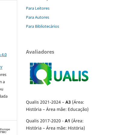
Para Leitores
Para Autores
Para Bibliotecários
a
Avaliadores
 4.0
BY
ores
m a
ou
 dada
Qualis 2021-2024 –
A3
(Área:
História – Área mãe: Educação)
Qualis 2017-2020 -
A1
(Área:
História – Área mãe: História)