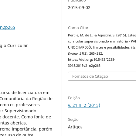
2015-09-02
1n2p265
Como Citar
Pertile, M. de L., & Agostini, S. (2015). Está
curricular supervisionado em história - P
gio Curricular
UNOCHAPECÓ: limites e possibilidades.
His
Ensino
,
21
(2), 265–282.
https://doi.org/10.5433/2238-
3018.2015v21n2p265
Fomatos de Citação
curso de licenciatura em
Edição
 Comunitária da Região de
omo os professores-
v. 21 n. 2 (2015)
lar Supervisionado
o docente. Como fonte de
Seção
ntas abertas.
Artigos
trema importância, porém
azer uso de outra