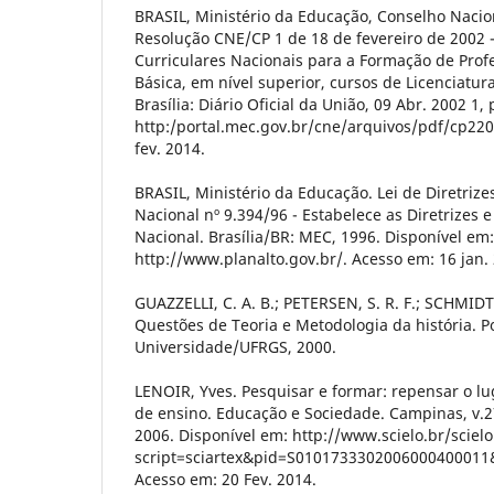
BRASIL, Ministério da Educação, Conselho Nacio
Resolução CNE/CP 1 de 18 de fevereiro de 2002 - 
Curriculares Nacionais para a Formação de Pro
Básica, em nível superior, cursos de Licenciatur
Brasília: Diário Oficial da União, 09 Abr. 2002 1,
http:/portal.mec.gov.br/cne/arquivos/pdf/cp220
fev. 2014.
BRASIL, Ministério da Educação. Lei de Diretriz
Nacional nº 9.394/96 - Estabelece as Diretrizes
Nacional. Brasília/BR: MEC, 1996. Disponível em:
http://www.planalto.gov.br/. Acesso em: 16 jan.
GUAZZELLI, C. A. B.; PETERSEN, S. R. F.; SCHMIDT, 
Questões de Teoria e Metodologia da história. Po
Universidade/UFRGS, 2000.
LENOIR, Yves. Pesquisar e formar: repensar o lu
de ensino. Educação e Sociedade. Campinas, v.27
2006. Disponível em: http://www.scielo.br/sciel
script=sciartex&pid=S010173330200600040001
Acesso em: 20 Fev. 2014.