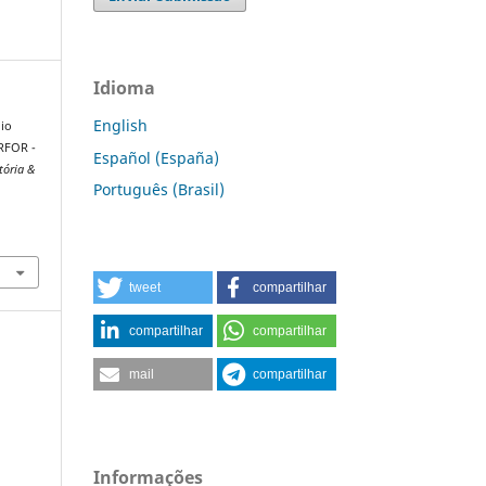
Idioma
English
gio
ARFOR -
Español (España)
tória &
Português (Brasil)
tweet
compartilhar
compartilhar
compartilhar
mail
compartilhar
Informações