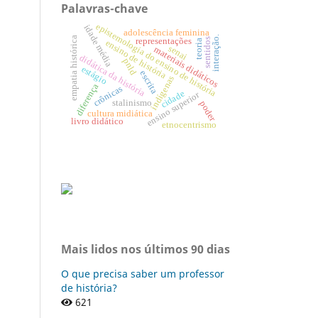
Palavras-chave
epistemologia do ensino de história
idade média
adolescência feminina
interação.
empatia histórica
representações
sentidos
teoria
ensino de história
senai
materiais didáticos
didática da história
pnld
estágio
escrita
indígenas
diferença
crônicas
cidade
ensino superior
stalinismo
poder
cultura midiática
livro didático
etnocentrismo
Mais lidos nos últimos 90 dias
O que precisa saber um professor
de história?
621