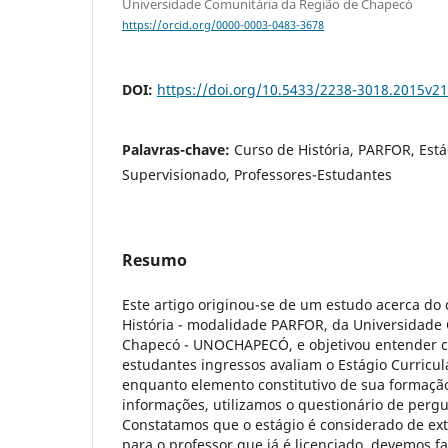
Universidade Comunitária da Região de Chapecó
https://orcid.org/0000-0003-0483-3678
DOI:
https://doi.org/10.5433/2238-3018.2015v2
Palavras-chave:
Curso de História, PARFOR, Está
Supervisionado, Professores-Estudantes
Resumo
Este artigo originou-se de um estudo acerca do 
História - modalidade PARFOR, da Universidade
Chapecó - UNOCHAPECÓ, e objetivou entender c
estudantes ingressos avaliam o Estágio Curricu
enquanto elemento constitutivo de sua formaçã
informações, utilizamos o questionário de pergu
Constatamos que o estágio é considerado de ex
para o professor que já é licenciado, devemos f