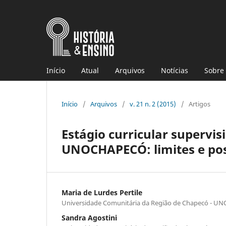
Início
Atual
Arquivos
Notícias
Sobre
Início
/
Arquivos
/
v. 21 n. 2 (2015)
/
Artigos
Estágio curricular supervis
UNOCHAPECÓ: limites e pos
Maria de Lurdes Pertile
Universidade Comunitária da Região de Chapecó - 
Sandra Agostini