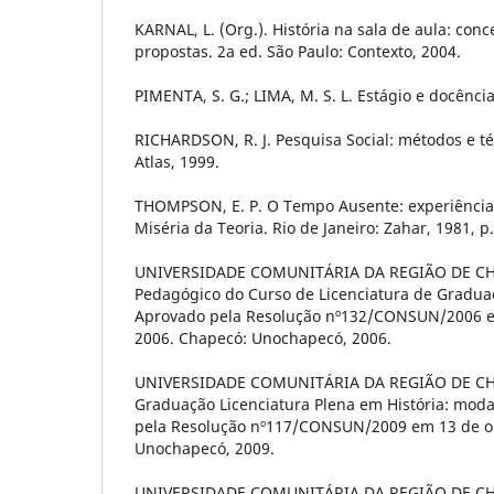
KARNAL, L. (Org.). História na sala de aula: conce
propostas. 2a ed. São Paulo: Contexto, 2004.
PIMENTA, S. G.; LIMA, M. S. L. Estágio e docência
RICHARDSON, R. J. Pesquisa Social: métodos e téc
Atlas, 1999.
THOMPSON, E. P. O Tempo Ausente: experiência.
Miséria da Teoria. Rio de Janeiro: Zahar, 1981, p.
UNIVERSIDADE COMUNITÁRIA DA REGIÃO DE CHAP
Pedagógico do Curso de Licenciatura de Graduaç
Aprovado pela Resolução nº132/CONSUN/2006 
2006. Chapecó: Unochapecó, 2006.
UNIVERSIDADE COMUNITÁRIA DA REGIÃO DE CH
Graduação Licenciatura Plena em História: mod
pela Resolução nº117/CONSUN/2009 em 13 de o
Unochapecó, 2009.
UNIVERSIDADE COMUNITÁRIA DA REGIÃO DE CHA