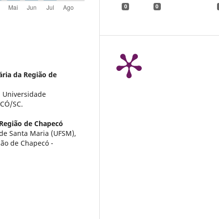
0
0
ria da Região de
 Universidade
ECÓ/SC.
 Região de Chapecó
de Santa Maria (UFSM),
ião de Chapecó -