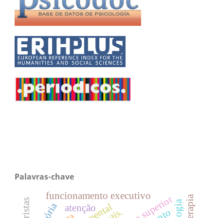
Palavras-chave
funcionamento executivo
ensino superior
atenção