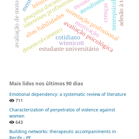
adesão à terapia
avaliação de motoristas
neuropsicologia
memória
pesquisa documental
interesses profissionais.
atendimento
leitura
crenças
orientação profissional
altas habilidades
motivação
avaliação psicológica
desenvolvimento
cotidiano
winnicott
estudante universitário
Mais lidos nos últimos 90 dias
Emotional dependency: a systematic review of literature
711
Characterization of perpetratos of violence against
women
643
Building networks: therapeutic accompaniments in
Recife - PE