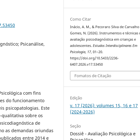
Como Citar
7.53450
Inácio, A. M., & Pecoraro Silva de Carvalho
Gomes, N. (2026). Instrumentos e técnicas 
avaliação psicodiagnóstica em crianças e
gnóstico; Psicanálise,
adolescentes.
Estudos Interdisciplinares Em
Psicologia
,
17
, 01–20.
https://doi.org/10.5433/2236-
6407.2026.v17.53450
Fomatos de Citação
sicológica com fins
Edição
dades do funcionamento
v. 17 (2026): volumes 15, 16 e 17
is psicopatologias. Este
(2024-2026)
-qualitativa sobre os
psicodiagnóstica de
Seção
omo as demandas oriundas
Dossiê - Avaliação Psicológica e
publicados entre 2014 e
Psicanálise