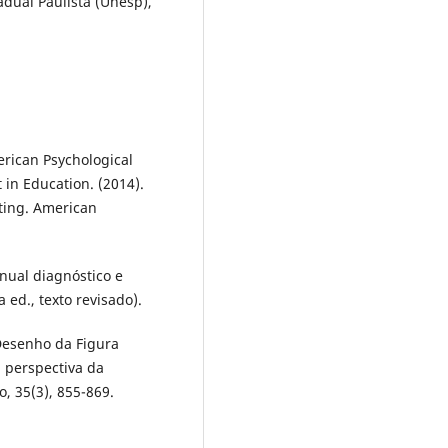
dual Paulista (Unesp),
rican Psychological
in Education. (2014).
ting. American
nual diagnóstico e
 ed., texto revisado).
 Desenho da Figura
 perspectiva da
o, 35(3), 855-869.