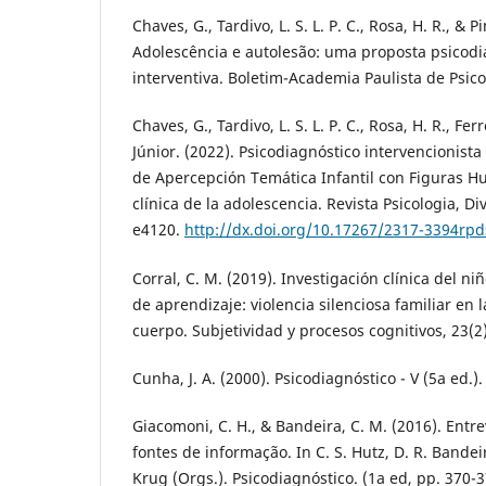
Chaves, G., Tardivo, L. S. L. P. C., Rosa, H. R., & Pi
Adolescência e autolesão: uma proposta psicod
interventiva. Boletim-Academia Paulista de Psico
Chaves, G., Tardivo, L. S. L. P. C., Rosa, H. R., Ferre
Júnior. (2022). Psicodiagnóstico intervencionista
de Apercepción Temática Infantil con Figuras H
clínica de la adolescencia. Revista Psicologia, D
e4120.
http://dx.doi.org/10.17267/2317-3394rpd
Corral, C. M. (2019). Investigación clínica del 
de aprendizaje: violencia silenciosa familiar en
cuerpo. Subjetividad y procesos cognitivos, 23(2)
Cunha, J. A. (2000). Psicodiagnóstico - V (5a ed.)
Giacomoni, C. H., & Bandeira, C. M. (2016). Entr
fontes de informação. In C. S. Hutz, D. R. Bandeira
Krug (Orgs.). Psicodiagnóstico. (1a ed, pp. 370-