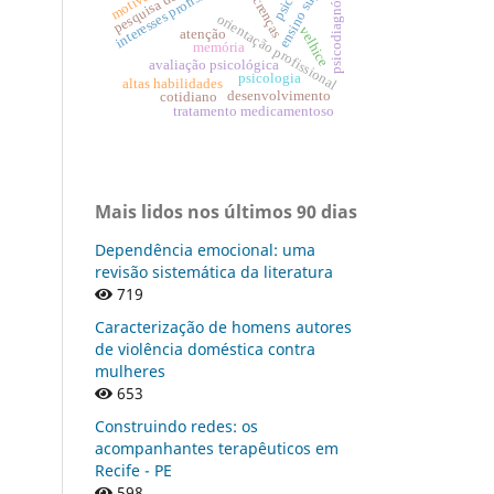
ensino superior
interesses profissionais.
psicodiagnóstico
crenças
orientação profissional
velhice
atenção
memória
avaliação psicológica
psicologia
altas habilidades
desenvolvimento
cotidiano
tratamento medicamentoso
Mais lidos nos últimos 90 dias
Dependência emocional: uma
revisão sistemática da literatura
719
Caracterização de homens autores
de violência doméstica contra
mulheres
653
Construindo redes: os
acompanhantes terapêuticos em
Recife - PE
598