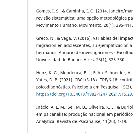
Gomes, I. S., & Caminha, I. O. (2014, janeiro/ma
revisão sistemática: uma opção metodológica pa
Movimento Humano. Movimento, 20(1), 395-411.
Greco, N., & Vega, V. (2016). Variables del impac
migración en adolescentes, su ejemplificación a
hermanos. Anuario de investigaciones - Facultad
Universidad de Buenos Aires, 23(1), 325-330.
Henz, K. G., Mendonça, E. J., Filho, Schneider, A. 
Yates, D. B. (2021). CBCL/6-18 e TRF/6-18: contr
psicodiagnóstico. Psicologia em Pesquisa, 15(3),
https://doi.org/10.34019/1982-1247.2021.v15.29
Inácio, A. L. M., Sei, M. B., Oliveira, K. L., & Buri
em psicanálise: produção nacional em periódicos
Analytica: Revista de Psicanálise, 11(20), 1-19.