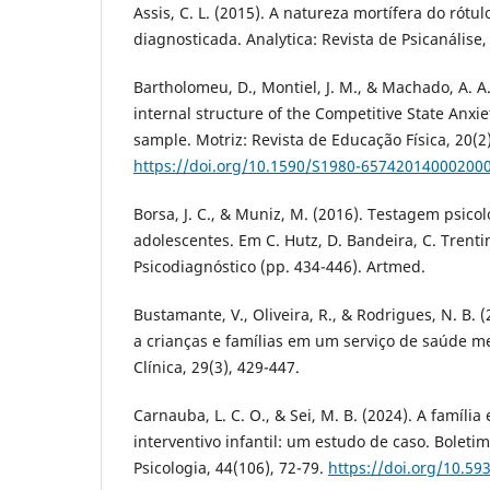
Assis, C. L. (2015). A natureza mortífera do rótul
diagnosticada. Analytica: Revista de Psicanálise, 
Bartholomeu, D., Montiel, J. M., & Machado, A. A. 
internal structure of the Competitive State Anxie
sample. Motriz: Revista de Educação Física, 20(2
https://doi.org/10.1590/S1980-65742014000200
Borsa, J. C., & Muniz, M. (2016). Testagem psico
adolescentes. Em C. Hutz, D. Bandeira, C. Trentin
Psicodiagnóstico (pp. 434-446). Artmed.
Bustamante, V., Oliveira, R., & Rodrigues, N. B. 
a crianças e famílias em um serviço de saúde men
Clínica, 29(3), 429-447.
Carnauba, L. C. O., & Sei, M. B. (2024). A família
interventivo infantil: um estudo de caso. Boleti
Psicologia, 44(106), 72-79.
https://doi.org/10.5