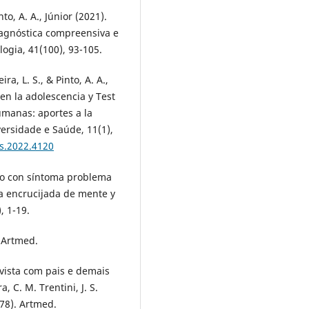
nto, A. A., Júnior (2021).
iagnóstica compreensiva e
logia, 41(100), 93-105.
ira, L. S., & Pinto, A. A.,
 en la adolescencia y Test
umanas: aportes a la
iversidade e Saúde, 11(1),
s.2022.4120
niño con síntoma problema
 la encrucijada de mente y
, 1-19.
. Artmed.
evista com pais e demais
, C. M. Trentini, J. S.
378). Artmed.