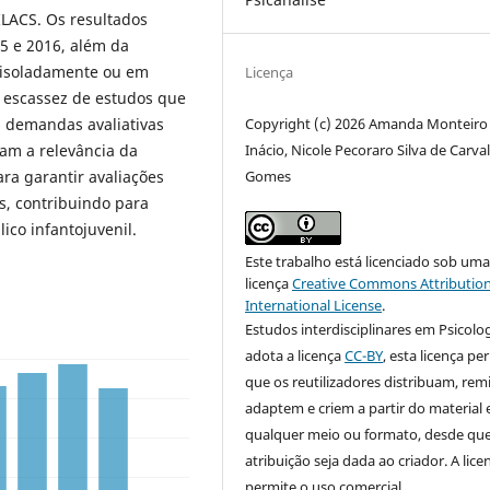
ILACS. Os resultados
5 e 2016, além da
s isoladamente ou em
Licença
 escassez de estudos que
Copyright (c) 2026 Amanda Monteiro
As demandas avaliativas
Inácio, Nicole Pecoraro Silva de Carva
am a relevância da
Gomes
ra garantir avaliações
os, contribuindo para
ico infantojuvenil.
Este trabalho está licenciado sob um
licença
Creative Commons Attribution
International License
.
Estudos interdisciplinares em Psicolo
adota a licença
CC-BY
, esta licença pe
que os reutilizadores distribuam, rem
adaptem e criem a partir do material
qualquer meio ou formato, desde que
atribuição seja dada ao criador. A lice
permite o uso comercial.