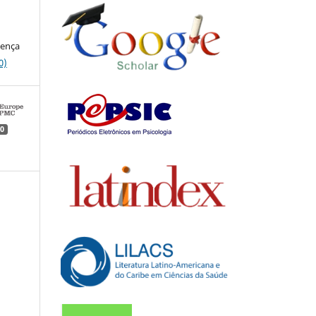
cença
0)
0