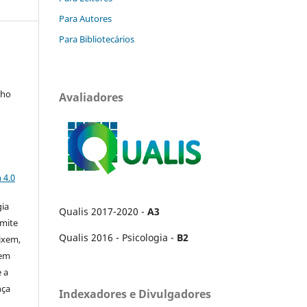
Para Autores
Para Bibliotecários
lho
Avaliadores
a
 4.0
gia
Qualis 2017-2020 -
A3
rmite
Qualis 2016 - Psicologia -
B2
ixem,
 em
 a
nça
Indexadores e Divulgadores