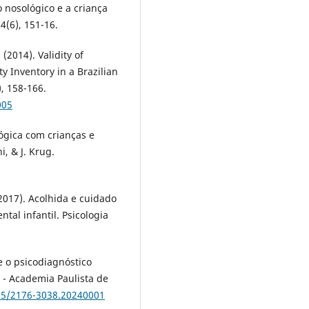
o nosológico e a criança
4(6), 151-16.
(2014). Validity of
ty Inventory in a Brazilian
), 158-166.
005
lógica com crianças e
i, & J. Krug.
(2017). Acolhida e cuidado
tal infantil. Psicologia
 e o psicodiagnóstico
m - Academia Paulista de
935/2176-3038.20240001