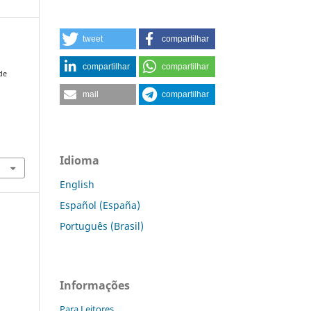
tweet
compartilhar
compartilhar
compartilhar
de
mail
compartilhar
Idioma
English
Español (España)
Português (Brasil)
Informações
Para Leitores