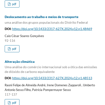
pdf
Deslocamento ao trabalho e meios de transporte
uma análise dos grupos populacionais do Distrito Federal
DOI:
https://doi.org/10.5433/2317-627X.2024.v12.n1.48469
Caio César Soares Gonçalves
92-116
pdf
Alteração climática
Uma análise do comércio internacional sob a ótica das emissões
de dióxido de carbono equivalente
DOI:
https://doi.org/10.5433/2317-627X.2024.v12.n1.48513
Raoni Felipe de Almeida André, Irene Domenes Zapparoli , Umberto
Antonio Sesso Filho, Patrícia Pompermayer Sesso
117-137
pdf