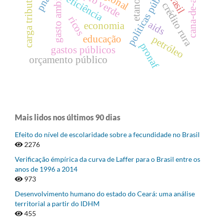
cana-de-açúcar
gasto ambiental
políticas públicas
carga tributária
pnad
pib verde
brasil
eficiência
etanol
crédito rura
ricos
aids
economia
educação
petróleo
pronaf
gastos públicos
orçamento público
Mais lidos nos últimos 90 dias
Efeito do nível de escolaridade sobre a fecundidade no Brasil
2276
Verificação émpírica da curva de Laffer para o Brasil entre os
anos de 1996 a 2014
973
Desenvolvimento humano do estado do Ceará: uma análise
territorial a partir do IDHM
455