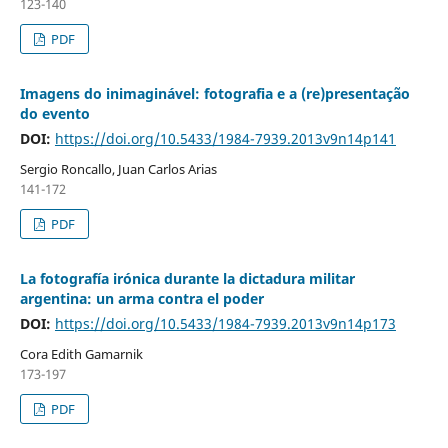
123-140
PDF
Imagens do inimaginável: fotografia e a (re)presentação
do evento
DOI:
https://doi.org/10.5433/1984-7939.2013v9n14p141
Sergio Roncallo, Juan Carlos Arias
141-172
PDF
La fotografía irónica durante la dictadura militar
argentina: un arma contra el poder
DOI:
https://doi.org/10.5433/1984-7939.2013v9n14p173
Cora Edith Gamarnik
173-197
PDF