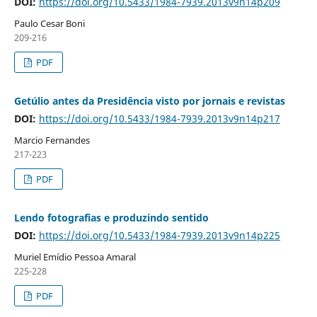
DOI:
https://doi.org/10.5433/1984-7939.2013v9n14p209
Paulo Cesar Boni
209-216
PDF
Getúlio antes da Presidência visto por jornais e revistas
DOI:
https://doi.org/10.5433/1984-7939.2013v9n14p217
Marcio Fernandes
217-223
PDF
Lendo fotografias e produzindo sentido
DOI:
https://doi.org/10.5433/1984-7939.2013v9n14p225
Muriel Emídio Pessoa Amaral
225-228
PDF