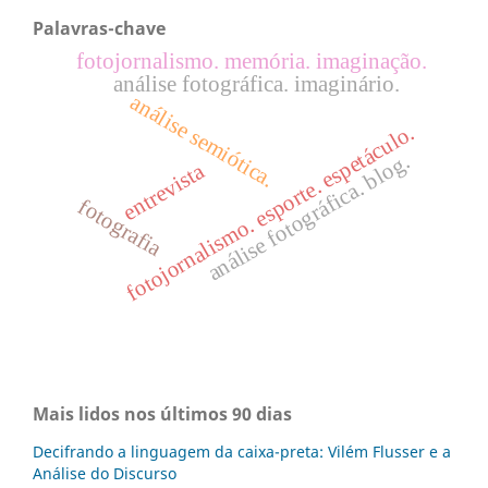
Palavras-chave
fotojornalismo. memória. imaginação.
análise fotográfica. imaginário.
análise semiótica.
fotojornalismo. esporte. espetáculo.
análise fotográfica. blog.
entrevista
fotografia
Mais lidos nos últimos 90 dias
Decifrando a linguagem da caixa-preta: Vilém Flusser e a
Análise do Discurso