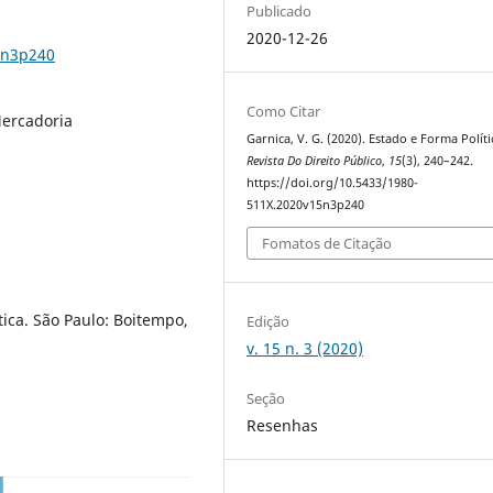
Publicado
2020-12-26
5n3p240
Como Citar
Mercadoria
Garnica, V. G. (2020). Estado e Forma Políti
Revista Do Direito Público
,
15
(3), 240–242.
https://doi.org/10.5433/1980-
511X.2020v15n3p240
Fomatos de Citação
ica. São Paulo: Boitempo,
Edição
v. 15 n. 3 (2020)
Seção
Resenhas