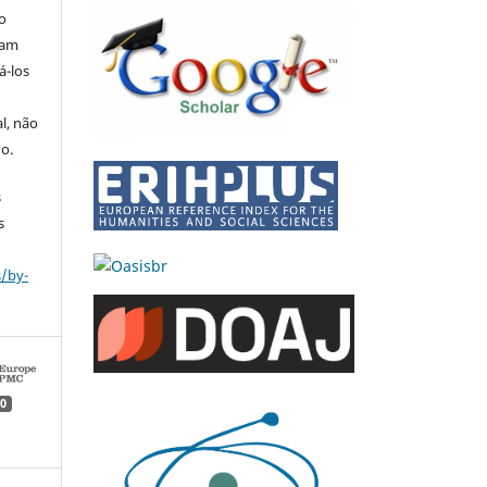
o
sam
á-los
l, não
do.
s
s
s/by-
0