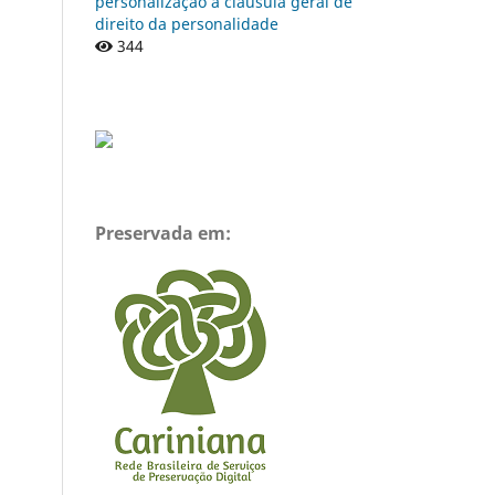
personalização à cláusula geral de
direito da personalidade
344
Preservada em: