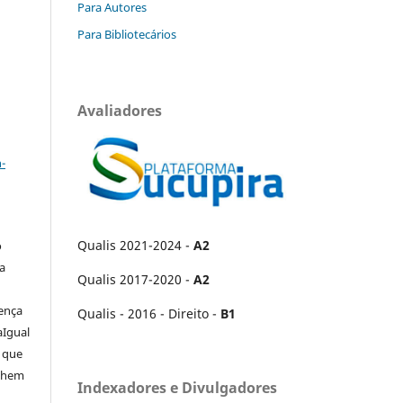
Para Autores
Para Bibliotecários
Avaliadores
a
-
Qualis 2021-2024 -
A2
o
ra
Qualis 2017-2020 -
A2
cença
Qualis - 2016 - Direito -
B1
aIgual
e que
ilhem
Indexadores e Divulgadores