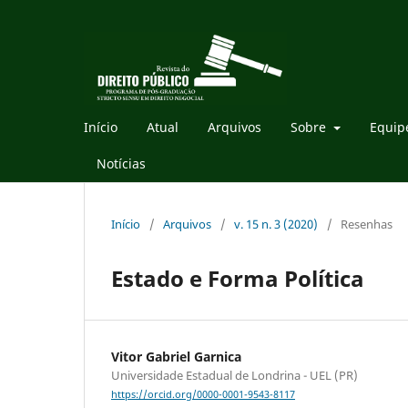
Início
Atual
Arquivos
Sobre
Equipe
Notícias
Início
/
Arquivos
/
v. 15 n. 3 (2020)
/
Resenhas
Estado e Forma Política
Vitor Gabriel Garnica
Universidade Estadual de Londrina - UEL (PR)
https://orcid.org/0000-0001-9543-8117