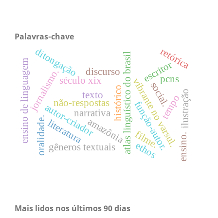
Palavras-chave
retórica
ditongação
atlas linguístico do brasil
ensino de linguagem
escritor
discurso
jornalismo.
pcns
século xix
vibrante no varsul.
social.
histórico
ilustração
texto
tempo
não-respostas
função-autor.
autor-criador
narrativa
oralidade.
amazônia
literatura
filme.
ensino.
ethos
gêneros textuais
Mais lidos nos últimos 90 dias