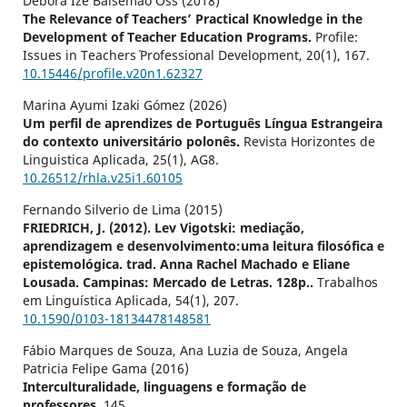
Débora Izé Balsemão Oss (2018)
The Relevance of Teachers’ Practical Knowledge in the
Development of Teacher Education Programs.
Profile:
Issues in Teachers´ Professional Development,
20
(1),
167.
10.15446/profile.v20n1.62327
Marina Ayumi Izaki Gómez (2026)
Um perfil de aprendizes de Português Língua Estrangeira
do contexto universitário polonês.
Revista Horizontes de
Linguistica Aplicada,
25
(1),
AG8.
10.26512/rhla.v25i1.60105
Fernando Silverio de Lima (2015)
FRIEDRICH, J. (2012). Lev Vigotski: mediação,
aprendizagem e desenvolvimento:uma leitura filosófica e
epistemológica. trad. Anna Rachel Machado e Eliane
Lousada. Campinas: Mercado de Letras. 128p..
Trabalhos
em Linguística Aplicada,
54
(1),
207.
10.1590/0103-18134478148581
Fábio Marques de Souza, Ana Luzia de Souza, Angela
Patricia Felipe Gama (2016)
Interculturalidade, linguagens e formação de
professores.
145.