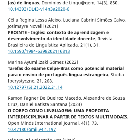
(as) de línguas.
Domínios de Lingu@gem,
14
(3),
850.
10.14393/DL43-v14n3a2020-6
Célia Regina Lessa Aleixo, Luciana Cabrini Simões Calvo,
Josimayre Novelli (2021)
PROINTE - Inglês: contexto de aprendizagem e
desenvolvimento da identidade docente.
Revista
Brasileira de Linguística Aplicada,
21
(1),
31.
10.1590/1984-6398202116813
Marina Ayumi Izaki Gómez (2022)
Tarefas do exame Celpe-Bras como potencial material
para o ensino de português língua estrangeira.
Studia
Iberystyczne,
21
,
268.
10.12797/SI.21.2022.21.14
Ramon Fagner De Queiroz Macedo, Alexandre de Souza
Cruz, Daniel Batista Santana (2023)
O CORPO COMO LINGUAGEM: UMA PROPOSTA
INTERDISCIPLINAR A PARTIR DE TEXTOS MULTIMODAIS.
Open Minds International Journal,
4
(1),
73.
10.47180/omij.v4i1.197