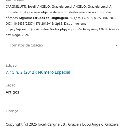
CARGNELUTTI, Joceli; ANGELO, Graziela Lucci; ANGELO, Graziela Lucci. A
unidade didática e seus objetos de ensino: deslocamentos ao longo das
décadas.
Signum: Estudos da Linguagem
,
[S. l.]
, v. 15, n. 2, p. 85–106, 2012.
DOI: 10.5433/2237-4876.2012v15n2p85. Disponível em:
https://ojs.uel.br/revistas/uel/index.php/signum/article/view/12603. Acesso
em: 8 ago. 2026.
Fomatos de Citação
Edição
v. 15 n. 2 (2012): Número Especial
Seção
Artigos
Licença
Copyright (c) 2025 Joceli Cargnelutti, Graziela Lucci Angelo, Graziela