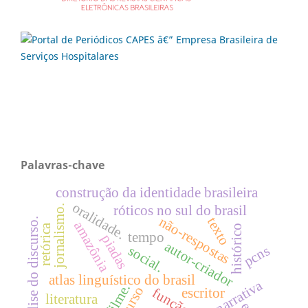
Palavras-chave
construção da identidade brasileira
oralidade.
jornalismo.
róticos no sul do brasil
não-respostas
texto
análise do discurso.
amazônia
retórica
histórico
tempo
piadas
autor-criador
pcns
social.
atlas linguístico do brasil
narrativa
filme.
escritor
literatura