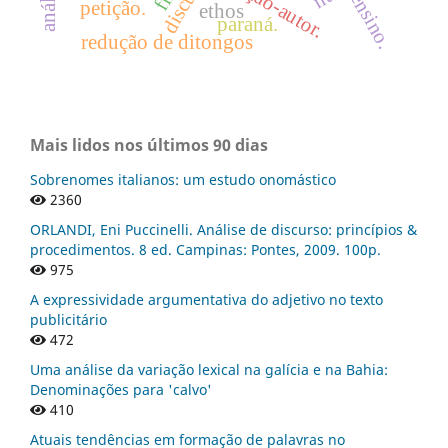
discurso
função-autor.
ensino.
petição.
ethos
paraná.
redução de ditongos
Mais lidos nos últimos 90 dias
Sobrenomes italianos: um estudo onomástico
2360
ORLANDI, Eni Puccinelli. Análise de discurso: princípios &
procedimentos. 8 ed. Campinas: Pontes, 2009. 100p.
975
A expressividade argumentativa do adjetivo no texto
publicitário
472
Uma análise da variação lexical na galícia e na Bahia:
Denominações para 'calvo'
410
Atuais tendências em formação de palavras no