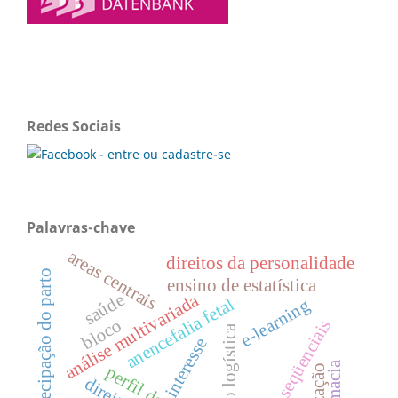
Redes Sociais
Palavras-chave
areas centrais
direitos da personalidade
antecipação do parto
ensino de estatística
saúde
análise multivariada
anencefalia fetal
e-learning
bloco
cursos seqüenciais
regressão logística
interesse