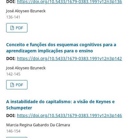
DOI:
https://doi.org/10.5433/1679-0383.1991v12n3p136
José Aloyseo Bzuneck
136-141
PDF
Conceito e funções dos esquemas cognitivos para a
aprendizagem implicações para o ensino
DOI:
https://doi.org/10.5433/1679-0383.1991v12n3p142
José Aloyseo Bzuneck
142-145
PDF
A instabilidade do capitalismo: a visão de Keynes e
Schumpeter
DOI:
https://doi.org/10.5433/1679-0383.1991v12n3p146
Marcia Regina Gabardo Da Câmara
146-154