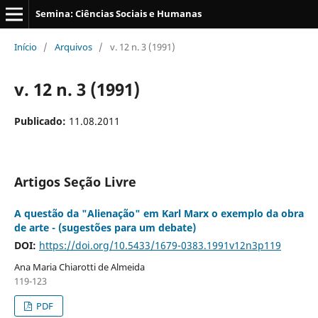
Semina: Ciências Sociais e Humanas
Início
/
Arquivos
/
v. 12 n. 3 (1991)
v. 12 n. 3 (1991)
Publicado:
11.08.2011
Artigos Seção Livre
A questão da "Alienação" em Karl Marx o exemplo da obra
de arte - (sugestões para um debate)
DOI:
https://doi.org/10.5433/1679-0383.1991v12n3p119
Ana Maria Chiarotti de Almeida
119-123
PDF