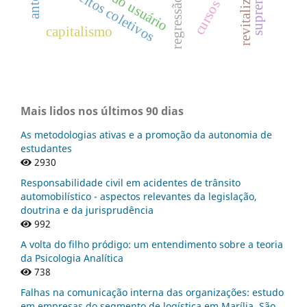
supremacia
revitalização
perfil do usuário
direitos coletivos
capitalismo
Mais lidos nos últimos 90 dias
As metodologias ativas e a promoção da autonomia de
estudantes
2930
Responsabilidade civil em acidentes de trânsito
automobilístico - aspectos relevantes da legislação,
doutrina e da jurisprudência
992
A volta do filho pródigo: um entendimento sobre a teoria
da Psicologia Analítica
738
Falhas na comunicação interna das organizações: estudo
em empresas do segmento de logística em Marília, São