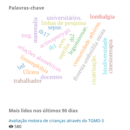
Palavras-chave
lombalgia
universitários.
mammalia
comunidade arbórea.
linhas de pesquisa
sepse.
leguminosae.
actinopterygii
floresta ombrófila mista
th17
treg.
th2
aves
biodiversidade
cinesioterapia
reptilia.
th1
relações alométricas
lissamphibia
cicatrização.
led
Úlcera
docentes
trabalhador
Mais lidos nos últimos 90 dias
Avaliação motora de crianças através do TGMD-3
580