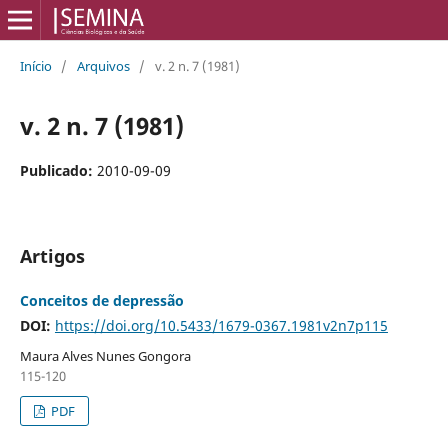
Início
/
Arquivos
/
v. 2 n. 7 (1981)
v. 2 n. 7 (1981)
Publicado:
2010-09-09
Artigos
Conceitos de depressão
DOI:
https://doi.org/10.5433/1679-0367.1981v2n7p115
Maura Alves Nunes Gongora
115-120
PDF