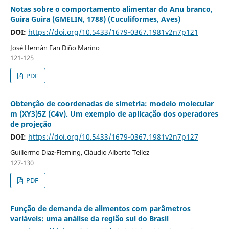
Notas sobre o comportamento alimentar do Anu branco,
Guira Guira (GMELIN, 1788) (Cuculiformes, Aves)
DOI:
https://doi.org/10.5433/1679-0367.1981v2n7p121
José Hernán Fan Diño Marino
121-125
PDF
Obtenção de coordenadas de simetria: modelo molecular
m (XY3)5Z (C4v). Um exemplo de aplicação dos operadores
de projeção
DOI:
https://doi.org/10.5433/1679-0367.1981v2n7p127
Guillermo Diaz-Fleming, Cláudio Alberto Tellez
127-130
PDF
Função de demanda de alimentos com parâmetros
variáveis: uma análise da região sul do Brasil