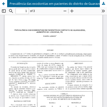
Prevalência das exodontias em pacientes do distrito de Guaravera, município de Londrina, PR