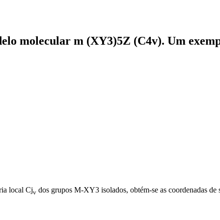
delo molecular m (XY3)5Z (C4v). Um exempl
ia local Cj
dos grupos M-XY3 isolados, obtém-se as coordenadas de s
v