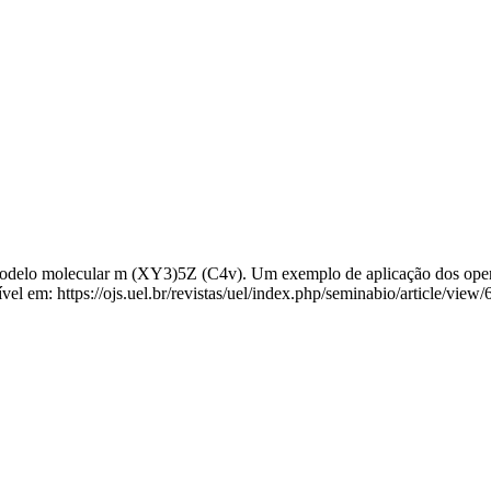
odelo molecular m (XY3)5Z (C4v). Um exemplo de aplicação dos operado
l em: https://ojs.uel.br/revistas/uel/index.php/seminabio/article/view