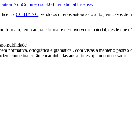
bution-NonCommercial 4.0 International License
.
a licença
CC-BY-NC
, sendo os direitos autorais do autor, em casos de
 ou formato, remixar, transformar e desenvolver o material, desde que nã
sponsabilidade.
 ordem normativa, ortográfica e gramatical, com vistas a manter o padrão c
 ordem conceitual serão encaminhadas aos autores, quando necessário.