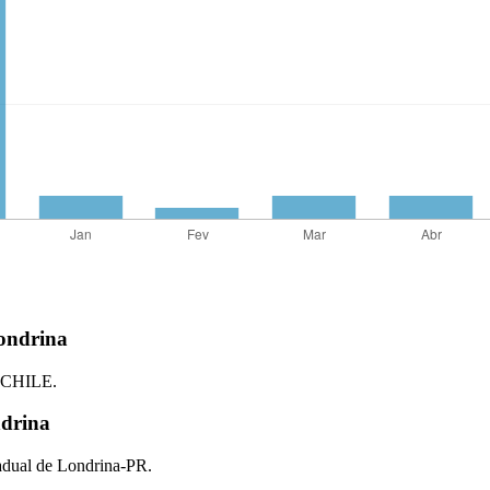
ondrina
o CHILE.
ndrina
adual de Londrina-PR.