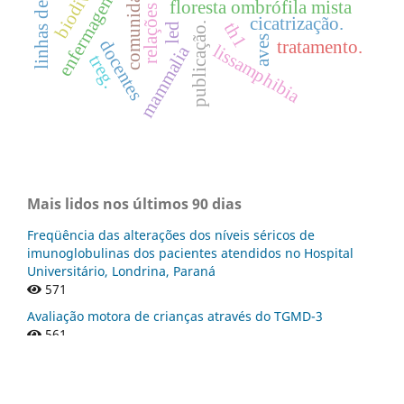
enfermagem
floresta ombrófila mista
cicatrização.
th1
publicação.
led
aves
docentes
tratamento.
lissamphibia
mammalia
treg.
Mais lidos nos últimos 90 dias
Freqüência das alterações dos níveis séricos de
imunoglobulinas dos pacientes atendidos no Hospital
Universitário, Londrina, Paraná
571
Avaliação motora de crianças através do TGMD-3
561
Acidentes com aranhas do gênero Loxosceles spp. em
Laranjeiras do Sul - PR
549