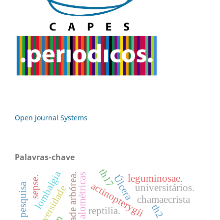
Open Journal Systems
Palavras-chave
th17
lombalgia
comunidade arbórea.
relações alométricas
leguminosae.
Úlcera
sepse.
actinopterygii
linhas de pesquisa
universitários.
biodiversidade
chamaecrista
th2
reptilia.