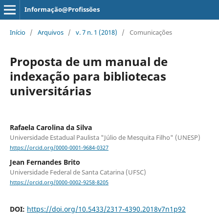
Informação@Profissões
Início
/
Arquivos
/
v. 7 n. 1 (2018)
/
Comunicações
Proposta de um manual de
indexação para bibliotecas
universitárias
Rafaela Carolina da Silva
Universidade Estadual Paulista "Júlio de Mesquita Filho" (UNESP)
https://orcid.org/0000-0001-9684-0327
Jean Fernandes Brito
Universidade Federal de Santa Catarina (UFSC)
https://orcid.org/0000-0002-9258-8205
DOI:
https://doi.org/10.5433/2317-4390.2018v7n1p92