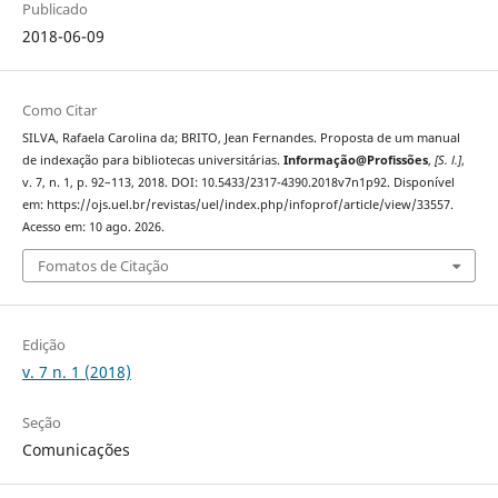
Publicado
2018-06-09
Como Citar
SILVA, Rafaela Carolina da; BRITO, Jean Fernandes. Proposta de um manual
de indexação para bibliotecas universitárias.
Informação@Profissões
,
[S. l.]
,
v. 7, n. 1, p. 92–113, 2018. DOI: 10.5433/2317-4390.2018v7n1p92. Disponível
em: https://ojs.uel.br/revistas/uel/index.php/infoprof/article/view/33557.
Acesso em: 10 ago. 2026.
Fomatos de Citação
Edição
v. 7 n. 1 (2018)
Seção
Comunicações