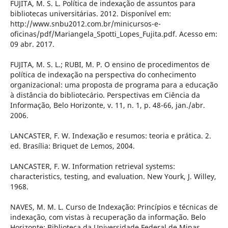
FUJITA, M. S. L. Política de indexação de assuntos para
bibliotecas universitárias. 2012. Disponível em:
http://www.snbu2012.com.br/minicursos-e-
oficinas/pdf/Mariangela_Spotti_Lopes_Fujita.pdf. Acesso em:
09 abr. 2017.
FUJITA, M. S. L.; RUBI, M. P. O ensino de procedimentos de
política de indexação na perspectiva do conhecimento
organizacional: uma proposta de programa para a educação
à distância do bibliotecário. Perspectivas em Ciência da
Informação, Belo Horizonte, v. 11, n. 1, p. 48-66, jan./abr.
2006.
LANCASTER, F. W. Indexação e resumos: teoria e prática. 2.
ed. Brasília: Briquet de Lemos, 2004.
LANCASTER, F. W. Information retrieval systems:
characteristics, testing, and evaluation. New Yourk, J. Willey,
1968.
NAVES, M. M. L. Curso de Indexação: Princípios e técnicas de
indexação, com vistas à recuperação da informação. Belo
Horizonte: Biblioteca da Universidade Federal de Minas