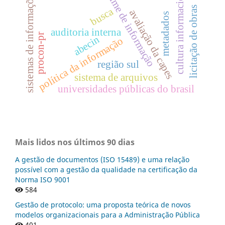
cultura informacional
regime de informação
sistemas de informações
licitação de obras
busca
avaliação da capes
metadados
auditoria interna
procon-pr
abecin
política da informação
região sul
sistema de arquivos
universidades públicas do brasil
Mais lidos nos últimos 90 dias
A gestão de documentos (ISO 15489) e uma relação
possível com a gestão da qualidade na certificação da
Norma ISO 9001
584
Gestão de protocolo: uma proposta teórica de novos
modelos organizacionais para a Administração Pública
401