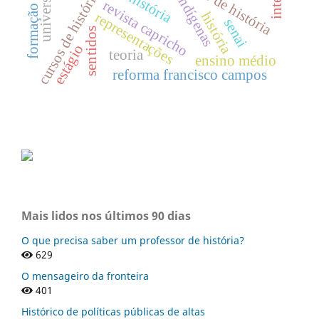
formação docente
universidades
ensino de história
cursos de história
indígenas
revista capricho
história
representações
senai
sentidos
estágio
teoria
ensino médio
reforma francisco campos
Mais lidos nos últimos 90 dias
O que precisa saber um professor de história?
629
O mensageiro da fronteira
401
Histórico de políticas públicas de altas