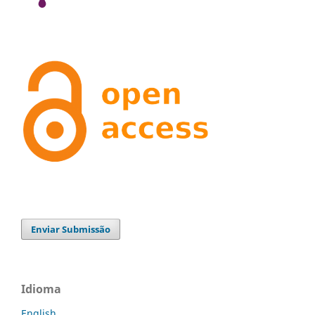
Enviar Submissão
Idioma
English