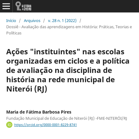
Início
/
Arquivos
/
v. 28 n. 1 (2022)
/
Dossiê - Avaliação das aprendizagens em História: Práticas, Teorias e
Políticas
Ações "instituintes" nas escolas
organizadas em ciclos e a política
de avaliação na disciplina de
história na rede municipal de
Niterói (RJ)
Maria de Fátima Barbosa Pires
Fundação Municipal de Educação de Niterói (RJ) -FME-NITERÓI/RJ
https://orcid.org/0000-0001-8229-8741