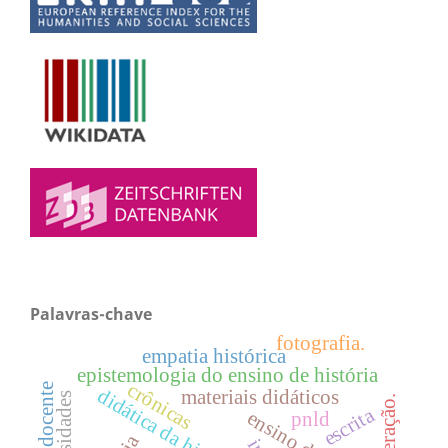
Palavras-chave
fotografia.
empatia histórica
epistemologia do ensino de história
crônicas
didática da história
materiais didáticos
interação.
escrita
pnld