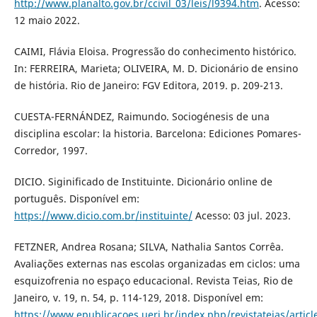
http://www.planalto.gov.br/ccivil_03/leis/l9394.htm
. Acesso:
12 maio 2022.
CAIMI, Flávia Eloisa. Progressão do conhecimento histórico.
In: FERREIRA, Marieta; OLIVEIRA, M. D. Dicionário de ensino
de história. Rio de Janeiro: FGV Editora, 2019. p. 209-213.
CUESTA-FERNÁNDEZ, Raimundo. Sociogénesis de una
disciplina escolar: la historia. Barcelona: Ediciones Pomares-
Corredor, 1997.
DICIO. Siginificado de Instituinte. Dicionário online de
português. Disponível em:
https://www.dicio.com.br/instituinte/
Acesso: 03 jul. 2023.
FETZNER, Andrea Rosana; SILVA, Nathalia Santos Corrêa.
Avaliações externas nas escolas organizadas em ciclos: uma
esquizofrenia no espaço educacional. Revista Teias, Rio de
Janeiro, v. 19, n. 54, p. 114-129, 2018. Disponível em:
https://www.epublicacoes.uerj.br/index.php/revistateias/artic