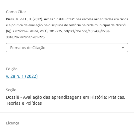
Como Citar
Pires, M. de F. B. (2022). Ações "instituintes" nas escolas organizadas em ciclos
e a política de avaliação na disciplina de história na rede municipal de Niterói
(RJ).
História & Ensino
,
28
(1), 201–225. https://doi.org/10.5433/2238-
3018.2022v28n1p201-225
Fomatos de Citação
Edição
v. 28 n. 1 (2022)
Seção
Dossiê - Avaliação das aprendizagens em História: Práticas,
Teorias e Políticas
Licença