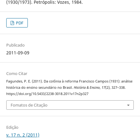
(1930/1973). Petrópolis: Vozes, 1984.
PDF
Publicado
2011-09-09
Como Citar
Fagundes, P. E. (2011). Da colônia à reforma Francisco Campos (1931): análise
histórica do ensino secundário no Brasil.
História & Ensino
,
17
(2), 327–338.
https://doi.org/10.5433/2238-3018.2011v17n2p327
Fomatos de Citação
Edição
v. 17 n. 2 (2011)