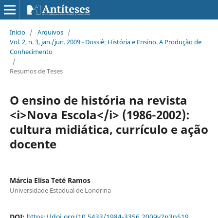
Início
/
Arquivos
/
Vol. 2, n. 3, jan./jun. 2009 - Dossiê: História e Ensino. A Produção de
Conhecimento
/
Resumos de Teses
O ensino de história na revista
<i>Nova Escola</i> (1986-2002):
cultura midiática, currículo e ação
docente
Márcia Elisa Teté Ramos
Universidade Estadual de Londrina
DOI:
https://doi.org/10.5433/1984-3356.2009v2n3p519