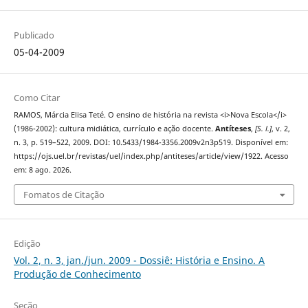
Publicado
05-04-2009
Como Citar
RAMOS, Márcia Elisa Teté. O ensino de história na revista <i>Nova Escola</i>
(1986-2002): cultura midiática, currículo e ação docente.
Antíteses
,
[S. l.]
, v. 2,
n. 3, p. 519–522, 2009. DOI: 10.5433/1984-3356.2009v2n3p519. Disponível em:
https://ojs.uel.br/revistas/uel/index.php/antiteses/article/view/1922. Acesso
em: 8 ago. 2026.
Fomatos de Citação
Edição
Vol. 2, n. 3, jan./jun. 2009 - Dossiê: História e Ensino. A
Produção de Conhecimento
Seção