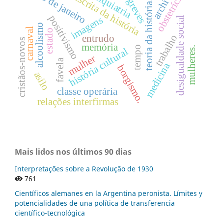
archivo
rio de janeiro
psiquiatria
obstetrícia
escrita da história
greves
teoria da história.
positivismo
imagens
desigualdade social
alcoolismo
carnaval
estado
entrudo
trabalho
cristãos-novos
memória
tempo
mulheres.
história cultural
mulher
favela
medicina
borgismo.
asilo
classe operária
relações interfirmas
Mais lidos nos últimos 90 dias
Interpretações sobre a Revolução de 1930
761
Científicos alemanes en la Argentina peronista. Límites y
potencialidades de una política de transferencia
científico-tecnológica