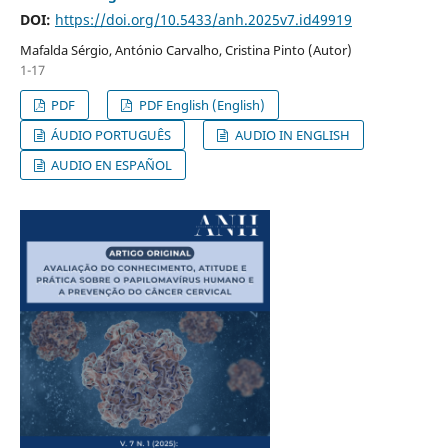
DOI:
https://doi.org/10.5433/anh.2025v7.id49919
Mafalda Sérgio, António Carvalho, Cristina Pinto (Autor)
1-17
PDF
PDF English (English)
ÁUDIO PORTUGUÊS
AUDIO IN ENGLISH
AUDIO EN ESPAÑOL