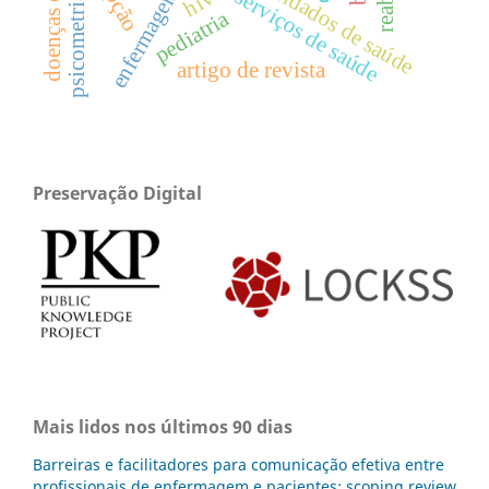
acesso aos serviços de saúde
enfermagem
hiv
psicometria
pediatria
artigo de revista
Preservação Digital
Mais lidos nos últimos 90 dias
Barreiras e facilitadores para comunicação efetiva entre
profissionais de enfermagem e pacientes: scoping review