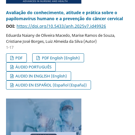
Avaliação do conhecimento, atitude e prática sobre o
papilomavírus humano e a prevenção do câncer cervical
DOI:
https://doi.org/10.5433/anh.2025v7.id49926
Eduarda Naiany de Oliveira Macedo, Marise Ramos de Souza,
Cristiane José Borges, Luiz Almeida da Silva (Autor)
1-17
PDF
PDF English (English)
ÁUDIO PORTUGUÊS
AUDIO IN ENGLISH (English)
AUDIO EN ESPAÑOL (Español (España))