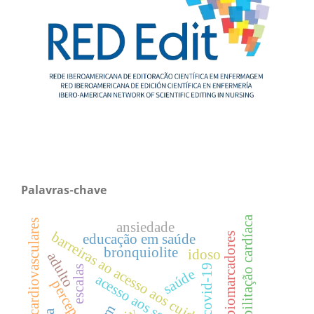
Palavras-chave
reabilitação cardíaca
doenças cardiovasculares
ansiedade
barreiras ao acesso aos cuidados de saúde
biomarcadores
educação em saúde
bronquiolite
idoso
adulto
covid-19
escalas
saúde
percepção