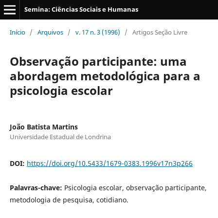
Semina: Ciências Sociais e Humanas
Início
/
Arquivos
/
v. 17 n. 3 (1996)
/
Artigos Seção Livre
Observação participante: uma
abordagem metodológica para a
psicologia escolar
João Batista Martins
Universidade Estadual de Londrina
DOI:
https://doi.org/10.5433/1679-0383.1996v17n3p266
Palavras-chave:
Psicologia escolar, observação participante,
metodologia de pesquisa, cotidiano.