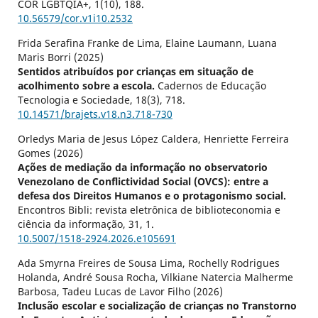
COR LGBTQIA+,
1
(10),
188.
10.56579/cor.v1i10.2532
Frida Serafina Franke de Lima, Elaine Laumann, Luana
Maris Borri (2025)
Sentidos atribuídos por crianças em situação de
acolhimento sobre a escola.
Cadernos de Educação
Tecnologia e Sociedade,
18
(3),
718.
10.14571/brajets.v18.n3.718-730
Orledys Maria de Jesus López Caldera, Henriette Ferreira
Gomes (2026)
Ações de mediação da informação no observatorio
Venezolano de Conflictividad Social (OVCS): entre a
defesa dos Direitos Humanos e o protagonismo social.
Encontros Bibli: revista eletrônica de biblioteconomia e
ciência da informação,
31
,
1.
10.5007/1518-2924.2026.e105691
Ada Smyrna Freires de Sousa Lima, Rochelly Rodrigues
Holanda, André Sousa Rocha, Vilkiane Natercia Malherme
Barbosa, Tadeu Lucas de Lavor Filho (2026)
Inclusão escolar e socialização de crianças no Transtorno