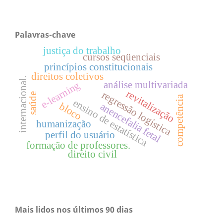
Palavras-chave
justiça do trabalho
cursos seqüenciais
princípios constitucionais
direitos coletivos
internacional.
análise multivariada
e-learning
revitalização
regressão logística
saúde
competência
ensino de estatística
bloco
anencefalia fetal
humanização
perfil do usuário
formação de professores.
direito civil
Mais lidos nos últimos 90 dias