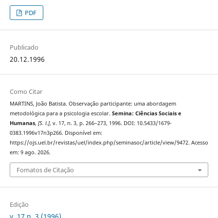
PDF
Publicado
20.12.1996
Como Citar
MARTINS, João Batista. Observação participante: uma abordagem
metodológica para a psicologia escolar.
Semina: Ciências Sociais e
Humanas
,
[S. l.]
, v. 17, n. 3, p. 266–273, 1996. DOI: 10.5433/1679-
0383.1996v17n3p266. Disponível em:
https://ojs.uel.br/revistas/uel/index.php/seminasoc/article/view/9472. Acesso
em: 9 ago. 2026.
Fomatos de Citação
Edição
v. 17 n. 3 (1996)