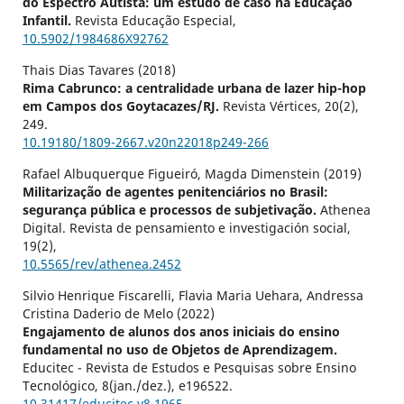
do Espectro Autista: um estudo de caso na Educação
Infantil.
Revista Educação Especial,
10.5902/1984686X92762
Thais Dias Tavares (2018)
Rima Cabrunco: a centralidade urbana de lazer hip-hop
em Campos dos Goytacazes/RJ.
Revista Vértices,
20
(2),
249.
10.19180/1809-2667.v20n22018p249-266
Rafael Albuquerque Figueiró, Magda Dimenstein (2019)
Militarização de agentes penitenciários no Brasil:
segurança pública e processos de subjetivação.
Athenea
Digital. Revista de pensamiento e investigación social,
19
(2),
10.5565/rev/athenea.2452
Silvio Henrique Fiscarelli, Flavia Maria Uehara, Andressa
Cristina Daderio de Melo (2022)
Engajamento de alunos dos anos iniciais do ensino
fundamental no uso de Objetos de Aprendizagem.
Educitec - Revista de Estudos e Pesquisas sobre Ensino
Tecnológico,
8
(jan./dez.),
e196522.
10.31417/educitec.v8.1965