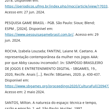
2018. Disponível em:
https://periodicos.ufmg.br/index.php/moci/article/view/17033
.
Acesso em: 27 jun. 2024.
PESQUISA GAME BRASIL - PGB. São Paulo: Sioux; Blend;
ESPM , [2024]. Disponível em:
https://www.pesquisagamebrasil.com.br/
. Acesso em: 29
jun. 2024.
ROCHA, Izabela Louzada; FANTINI, Laiane M. Caetano. A
representação contemporânea da mulher nos jogos AAA:
por que Abby causou incomodo?. In: SIMPÓSIO BRASILEIRO
DE JOGOS E ENTRETENIMENTO DIGITAL - SBGAMES, 19.,
2020, Recife. Anais [...]. Recife: SBGames, 2020. p. 430-437.
Disponível em:
https://www.sbgames.org/proceedings2020/CulturaFull/20947
Acesso em: 2 maio 2024.
SANTOS, Milton. A natureza do espaço: técnica e tempo,
razão e emoção. 2. ed. São Paulo: Hucitec, 1997.