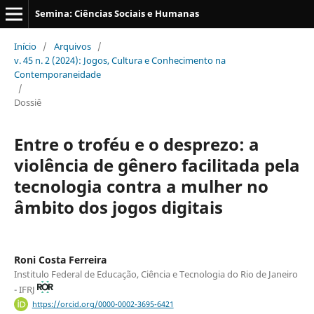
Semina: Ciências Sociais e Humanas
Início
/
Arquivos
/
v. 45 n. 2 (2024): Jogos, Cultura e Conhecimento na
Contemporaneidade
/
Dossiê
Entre o troféu e o desprezo: a
violência de gênero facilitada pela
tecnologia contra a mulher no
âmbito dos jogos digitais
Roni Costa Ferreira
Institulo Federal de Educação, Ciência e Tecnologia do Rio de Janeiro
- IFRJ
https://orcid.org/0000-0002-3695-6421