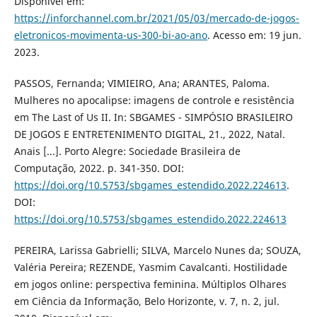
Disponível em:
https://inforchannel.com.br/2021/05/03/mercado-de-jogos-
eletronicos-movimenta-us-300-bi-ao-ano
. Acesso em: 19 jun.
2023.
PASSOS, Fernanda; VIMIEIRO, Ana; ARANTES, Paloma.
Mulheres no apocalipse: imagens de controle e resistência
em The Last of Us II. In: SBGAMES - SIMPÓSIO BRASILEIRO
DE JOGOS E ENTRETENIMENTO DIGITAL, 21., 2022, Natal.
Anais [...]. Porto Alegre: Sociedade Brasileira de
Computação, 2022. p. 341-350. DOI:
https://doi.org/10.5753/sbgames_estendido.2022.224613
.
DOI:
https://doi.org/10.5753/sbgames_estendido.2022.224613
PEREIRA, Larissa Gabrielli; SILVA, Marcelo Nunes da; SOUZA,
Valéria Pereira; REZENDE, Yasmim Cavalcanti. Hostilidade
em jogos online: perspectiva feminina. Múltiplos Olhares
em Ciência da Informação, Belo Horizonte, v. 7, n. 2, jul.