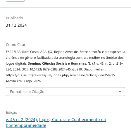
Publicado
31.12.2024
Como Citar
FERREIRA, Roni Costa; ARAÚJO, Rejane Alves de. Entre o troféu e o desprezo: a
violência de gênero facilitada pela tecnologia contra a mulher no âmbito dos
jogos digitais.
Semina: Ciências Sociais e Humanas
,
[S. l.]
, v. 45, n. 2, p. 219–
230, 2024. DOI: 10.5433/1679-0383.2024v45n2p219. Disponível em:
https://ojs.uel.br/revistas/uel/index.php/seminasoc/article/view/50935.
Acesso em: 7 ago. 2026.
Fomatos de Citação
Edição
v. 45 n. 2 (2024): Jogos, Cultura e Conhecimento na
Contemporaneidade