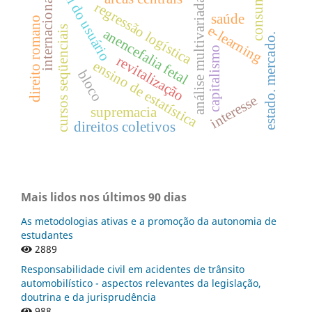
perfil do usuário
consumidor
internacional.
análise multivariada
regressão logística
saúde
direito romano
e-learning
cursos seqüenciais
anencefalia fetal
estado. mercado.
capitalismo
revitalização
ensino de estatística
bloco
interesse
supremacia
direitos coletivos
Mais lidos nos últimos 90 dias
As metodologias ativas e a promoção da autonomia de
estudantes
2889
Responsabilidade civil em acidentes de trânsito
automobilístico - aspectos relevantes da legislação,
doutrina e da jurisprudência
988