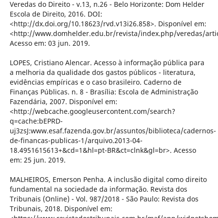
Veredas do Direito - v.13, n.26 - Belo Horizonte: Dom Helder
Escola de Direito, 2016. DOI:
<http://dx.doi.org/10.18623/rvd.v13i26.858>. Disponível em:
<http://www.domhelder.edu.br/revista/index.php/veredas/arti
Acesso em: 03 jun. 2019.
LOPES, Cristiano Alencar. Acesso à informação pública para
a melhoria da qualidade dos gastos públicos - literatura,
evidências empíricas e o caso brasileiro. Caderno de
Finanças Públicas. n. 8 - Brasília: Escola de Administração
Fazendária, 2007. Disponível em:
<http://webcache.googleusercontent.com/search?
q=cache:bEPRD-
uj3zsJ:www.esaf.fazenda.gov.br/assuntos/biblioteca/cadernos-
de-financas-publicas-1/arquivo.2013-04-
18.4951615613+&cd=1&hl=pt-BR&ct=clnk&gl=br>. Acesso
em: 25 jun. 2019.
MALHEIROS, Emerson Penha. A inclusão digital como direito
fundamental na sociedade da informação. Revista dos
Tribunais (Online) - Vol. 987/2018 - São Paulo: Revista dos
Tribunais, 2018. Disponível em: