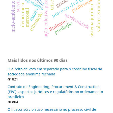
valores econômicos
servidões
ação coletiva passiva
revelia
pagamento
positivação
crise.
meio-ambiente
democracia
sistema jurídico
p
r
o
c
e
s
s
o
c
i
v
i
l
c
o
l
e
t
i
v
estado
mercosul
tributação
modernidade
liminares
produção
Mais lidos nos últimos 90 dias
O direito de voto em separado para o conselho fiscal da
sociedade anônima fechada
821
Contrato de Engineering, Procurement & Construction
(EPC): aspectos jurídicos e regulatórios no ordenamento
brasileiro
804
O litisconsórcio ativo necessário no processo civil de