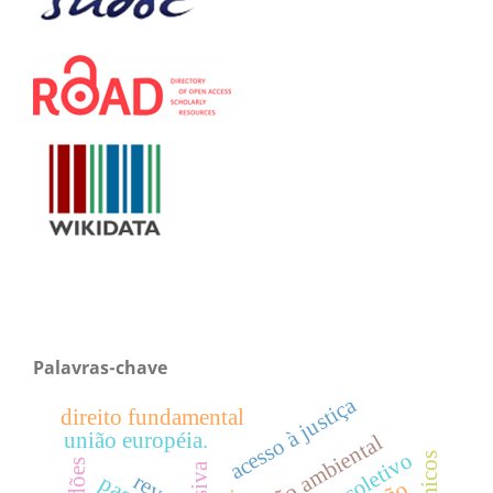
Palavras-chave
acesso à justiça
direito fundamental
união européia.
gestão ambiental
o