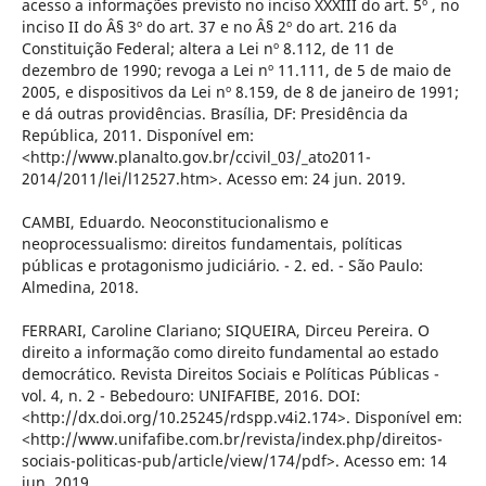
acesso a informações previsto no inciso XXXIII do art. 5º , no
inciso II do Â§ 3º do art. 37 e no Â§ 2º do art. 216 da
Constituição Federal; altera a Lei nº 8.112, de 11 de
dezembro de 1990; revoga a Lei nº 11.111, de 5 de maio de
2005, e dispositivos da Lei nº 8.159, de 8 de janeiro de 1991;
e dá outras providências. Brasília, DF: Presidência da
República, 2011. Disponível em:
<http://www.planalto.gov.br/ccivil_03/_ato2011-
2014/2011/lei/l12527.htm>. Acesso em: 24 jun. 2019.
CAMBI, Eduardo. Neoconstitucionalismo e
neoprocessualismo: direitos fundamentais, políticas
públicas e protagonismo judiciário. - 2. ed. - São Paulo:
Almedina, 2018.
FERRARI, Caroline Clariano; SIQUEIRA, Dirceu Pereira. O
direito a informação como direito fundamental ao estado
democrático. Revista Direitos Sociais e Políticas Públicas -
vol. 4, n. 2 - Bebedouro: UNIFAFIBE, 2016. DOI:
<http://dx.doi.org/10.25245/rdspp.v4i2.174>. Disponível em:
<http://www.unifafibe.com.br/revista/index.php/direitos-
sociais-politicas-pub/article/view/174/pdf>. Acesso em: 14
jun. 2019.