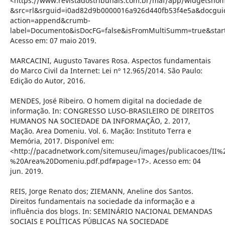
<https://www.revistadostribunais.com.br/maf/app/widgetsho
&src=rl&srguid=i0ad82d9b0000016a926d440fb53f4e5a&docgu
action=append&crumb-
label=Documento&isDocFG=false&isFromMultiSumm=true&sta
Acesso em: 07 maio 2019.
MARCACINI, Augusto Tavares Rosa. Aspectos fundamentais
do Marco Civil da Internet: Lei nº 12.965/2014. São Paulo:
Edição do Autor, 2016.
MENDES, José Ribeiro. O homem digital na dociedade de
informação. In: CONGRESSO LUSO-BRASILEIRO DE DIREITOS
HUMANOS NA SOCIEDADE DA INFORMAÇÃO, 2. 2017,
Mação. Area Domeniu. Vol. 6. Mação: Instituto Terra e
Memória, 2017. Disponível em:
<http://pacadnetwork.com/sitemuseu/images/publicacoes
%20Area%20Domeniu.pdf.pdf#page=17>. Acesso em: 04
jun. 2019.
REIS, Jorge Renato dos; ZIEMANN, Aneline dos Santos.
Direitos fundamentais na sociedade da informação e a
influência dos blogs. In: SEMINÁRIO NACIONAL DEMANDAS
SOCIAIS E POLÍTICAS PÚBLICAS NA SOCIEDADE