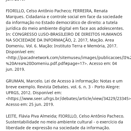
FIORILLO, Celso Antônio Pacheco; FERREIRA, Renata
Marques. Cidadania e controle social em face da sociedade
da informação no Estado democrático de direito: a tutela
jurídica do meio ambiente digital em face aos adolescentes.
In: CONGRESSO LUSO-BRASILEIRO DE DIREITOS HUMANOS
NA SOCIEDADE DA INFORMAÇÃO, 2. 2017, Mação. Area
Domeniu. Vol. 6. Mação: Instituto Terra e Memória, 2017.
Disponível em:
<http://pacadnetwork.com/sitemuseu/images/publicacoes
%20Area%20Domeniu.pdf.pdf#page=17>. Acesso em: 04
jun. 2019.
GRUMAN, Marcelo. Lei de Acesso à informação: Notas e um
breve exemplo. Revista Debates. vol. 6. n. 3 - Porto Alegre:
UFRGS, 2012. Disponível em:
<https://www.seer.ufrgs.br/debates/article/view/34229/23345>
Acesso em: 25 jun. 2019.
LEITE, Flávia Piva Almeida; FIORILLO, Celso Antônio Pacheco.
Sustentabilidade no meio ambiente cultural - o exercício da
liberdade de expressão na sociedade da informação.