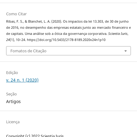
Como Citar
Ribas, F. S., & Blanchet, L. A. (2020). Os impactos da lei 13.303, de 30 de junho
de 2016, no desempenho das empresas estatais junto ao mercado financeiro e
de capitais. Uma análise sob a ótica da governança corporativa.
Scientia Iuris
,
24
(1), 10–24. https://doi.org/10.5433/2178-8189.2020v24n1p10
Fomatos de Citação
Edição
v. 24 n. 1 (2020)
Seção
Artigos
Licença
Copyright (c) 2022 Scientia Iuris