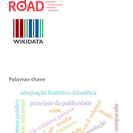
Palavras-chave
adequação histórico-filosófica
o
gestão ambiental
sistema jurídico
princípio da publicidade
direito comparado
ação coletiva passiva
crise.
estado
revelia
liminares
produção