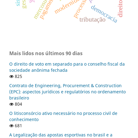
pagamento
modernidade
p
r
o
c
e
s
s
o
c
i
v
i
l
c
o
l
e
t
i
v
mercosul
democracia
tributação
Mais lidos nos últimos 90 dias
O direito de voto em separado para o conselho fiscal da
sociedade anônima fechada
825
Contrato de Engineering, Procurement & Construction
(EPC): aspectos jurídicos e regulatórios no ordenamento
brasileiro
804
O litisconsórcio ativo necessário no processo civil de
conhecimento
681
A Legalização das apostas esportivas no brasil e a