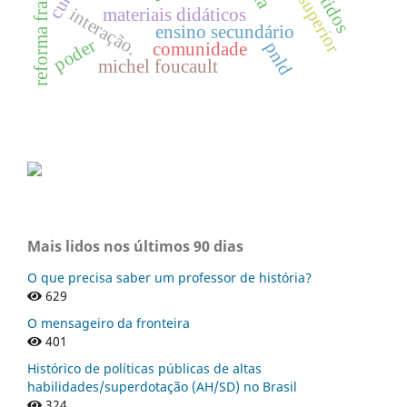
sentidos
materiais didáticos
interação.
ensino secundário
poder
pnld
comunidade
michel foucault
Mais lidos nos últimos 90 dias
O que precisa saber um professor de história?
629
O mensageiro da fronteira
401
Histórico de políticas públicas de altas
habilidades/superdotação (AH/SD) no Brasil
324