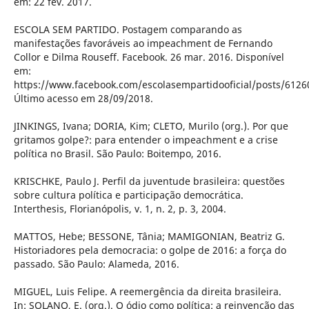
em: 22 fev. 2017.
ESCOLA SEM PARTIDO. Postagem comparando as
manifestações favoráveis ao impeachment de Fernando
Collor e Dilma Rouseff. Facebook. 26 mar. 2016. Disponível
em:
https://www.facebook.com/escolasempartidooficial/posts/612
Último acesso em 28/09/2018.
JINKINGS, Ivana; DORIA, Kim; CLETO, Murilo (org.). Por que
gritamos golpe?: para entender o impeachment e a crise
política no Brasil. São Paulo: Boitempo, 2016.
KRISCHKE, Paulo J. Perfil da juventude brasileira: questões
sobre cultura política e participação democrática.
Interthesis, Florianópolis, v. 1, n. 2, p. 3, 2004.
MATTOS, Hebe; BESSONE, Tânia; MAMIGONIAN, Beatriz G.
Historiadores pela democracia: o golpe de 2016: a força do
passado. São Paulo: Alameda, 2016.
MIGUEL, Luis Felipe. A reemergência da direita brasileira.
In: SOLANO, E. (org.). O ódio como política: a reinvenção das