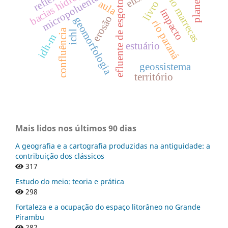
bacias hidrográficas
rio marrecas
efluente de esgotos
aula
impacto
erosão
geomorfologia
rio paraná
confluência
ichl
idh-m
estuário
geossistema
território
Mais lidos nos últimos 90 dias
A geografia e a cartografia produzidas na antiguidade: a
contribuição dos clássicos
317
Estudo do meio: teoria e prática
298
Fortaleza e a ocupação do espaço litorâneo no Grande
Pirambu
282