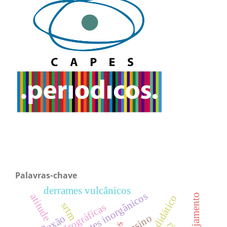
Palavras-chave
derrames vulcânicos
micropoluentes inorgânicos
atitude
planejamento
livro didático
srtm
ensino
reflexão