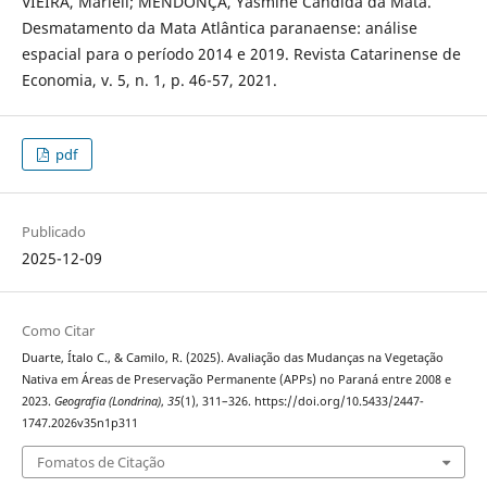
VIEIRA, Marieli; MENDONÇA, Yasmine Candida da Mata.
Desmatamento da Mata Atlântica paranaense: análise
espacial para o período 2014 e 2019. Revista Catarinense de
Economia, v. 5, n. 1, p. 46-57, 2021.
pdf
Publicado
2025-12-09
Como Citar
Duarte, Ítalo C., & Camilo, R. (2025). Avaliação das Mudanças na Vegetação
Nativa em Áreas de Preservação Permanente (APPs) no Paraná entre 2008 e
2023.
Geografia (Londrina)
,
35
(1), 311–326. https://doi.org/10.5433/2447-
1747.2026v35n1p311
Fomatos de Citação