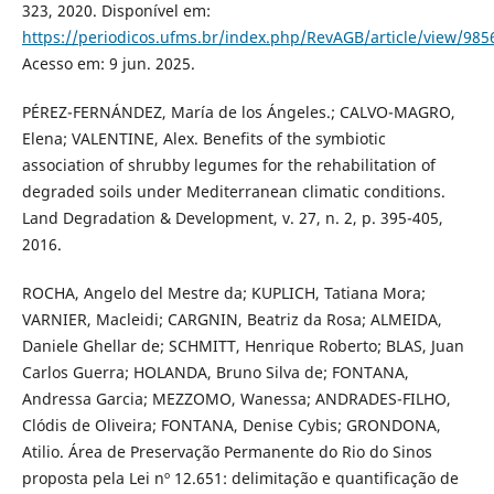
323, 2020. Disponível em:
https://periodicos.ufms.br/index.php/RevAGB/article/view/985
Acesso em: 9 jun. 2025.
PÉREZ-FERNÁNDEZ, María de los Ángeles.; CALVO-MAGRO,
Elena; VALENTINE, Alex. Benefits of the symbiotic
association of shrubby legumes for the rehabilitation of
degraded soils under Mediterranean climatic conditions.
Land Degradation & Development, v. 27, n. 2, p. 395-405,
2016.
ROCHA, Angelo del Mestre da; KUPLICH, Tatiana Mora;
VARNIER, Macleidi; CARGNIN, Beatriz da Rosa; ALMEIDA,
Daniele Ghellar de; SCHMITT, Henrique Roberto; BLAS, Juan
Carlos Guerra; HOLANDA, Bruno Silva de; FONTANA,
Andressa Garcia; MEZZOMO, Wanessa; ANDRADES-FILHO,
Clódis de Oliveira; FONTANA, Denise Cybis; GRONDONA,
Atilio. Área de Preservação Permanente do Rio do Sinos
proposta pela Lei nº 12.651: delimitação e quantificação de