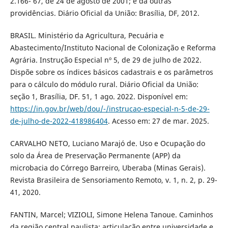
2.166- 67, de 24 de agosto de 2001; e dá outras
providências. Diário Oficial da União: Brasília, DF, 2012.
BRASIL. Ministério da Agricultura, Pecuária e
Abastecimento/Instituto Nacional de Colonização e Reforma
Agrária. Instrução Especial nº 5, de 29 de julho de 2022.
Dispõe sobre os índices básicos cadastrais e os parâmetros
para o cálculo do módulo rural. Diário Oficial da União:
seção 1, Brasília, DF. 51, 1 ago. 2022. Disponível em:
https://in.gov.br/web/dou/-/instrucao-especial-n-5-de-29-
de-julho-de-2022-418986404
. Acesso em: 27 de mar. 2025.
CARVALHO NETO, Luciano Marajó de. Uso e Ocupação do
solo da Área de Preservação Permanente (APP) da
microbacia do Córrego Barreiro, Uberaba (Minas Gerais).
Revista Brasileira de Sensoriamento Remoto, v. 1, n. 2, p. 29-
41, 2020.
FANTIN, Marcel; VIZIOLI, Simone Helena Tanoue. Caminhos
da região central paulista: articulação entre universidade e