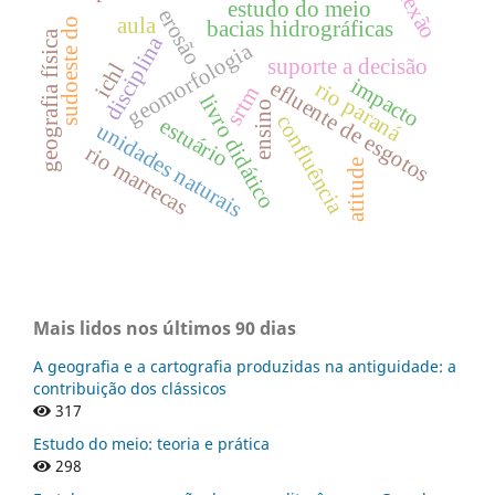
reflexão
estudo do meio
erosão
aula
sudoeste do
bacias hidrográficas
geografia física
disciplina
geomorfologia
suporte a decisão
ichl
impacto
efluente de esgotos
rio paraná
srtm
livro didático
ensino
confluência
estuário
unidades naturais
rio marrecas
atitude
Mais lidos nos últimos 90 dias
A geografia e a cartografia produzidas na antiguidade: a
contribuição dos clássicos
317
Estudo do meio: teoria e prática
298