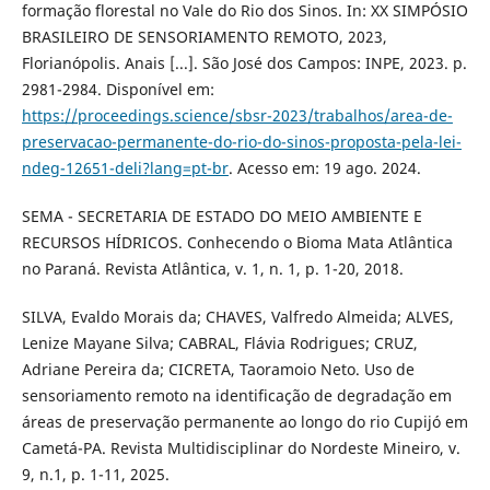
formação florestal no Vale do Rio dos Sinos. In: XX SIMPÓSIO
BRASILEIRO DE SENSORIAMENTO REMOTO, 2023,
Florianópolis. Anais [...]. São José dos Campos: INPE, 2023. p.
2981-2984. Disponível em:
https://proceedings.science/sbsr-2023/trabalhos/area-de-
preservacao-permanente-do-rio-do-sinos-proposta-pela-lei-
ndeg-12651-deli?lang=pt-br
. Acesso em: 19 ago. 2024.
SEMA - SECRETARIA DE ESTADO DO MEIO AMBIENTE E
RECURSOS HÍDRICOS. Conhecendo o Bioma Mata Atlântica
no Paraná. Revista Atlântica, v. 1, n. 1, p. 1-20, 2018.
SILVA, Evaldo Morais da; CHAVES, Valfredo Almeida; ALVES,
Lenize Mayane Silva; CABRAL, Flávia Rodrigues; CRUZ,
Adriane Pereira da; CICRETA, Taoramoio Neto. Uso de
sensoriamento remoto na identificação de degradação em
áreas de preservação permanente ao longo do rio Cupijó em
Cametá-PA. Revista Multidisciplinar do Nordeste Mineiro, v.
9, n.1, p. 1-11, 2025.