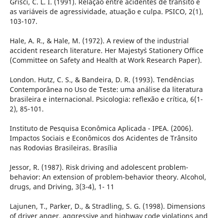
Grisci, C. L. I. (1991). Relação entre acidentes de trânsito e
as variáveis de agressividade, atuação e culpa. PSICO, 2(1),
103-107.
Hale, A. R., & Hale, M. (1972). A review of the industrial
accident research literature. Her Majesty`s Stationery Office
(Committee on Safety and Health at Work Research Paper).
London. Hutz, C. S., & Bandeira, D. R. (1993). Tendências
Contemporânea no Uso de Teste: uma análise da literatura
brasileira e internacional. Psicologia: reflexão e crítica, 6(1-
2), 85-101.
Instituto de Pesquisa Econômica Aplicada - IPEA. (2006).
Impactos Sociais e Econômicos dos Acidentes de Trânsito
nas Rodovias Brasileiras. Brasília
Jessor, R. (1987). Risk driving and adolescent problem-
behavior: An extension of problem-behavior theory. Alcohol,
drugs, and Driving, 3(3-4), 1- 11
Lajunen, T., Parker, D., & Stradling, S. G. (1998). Dimensions
of driver anger, aggressive and highway code violations and