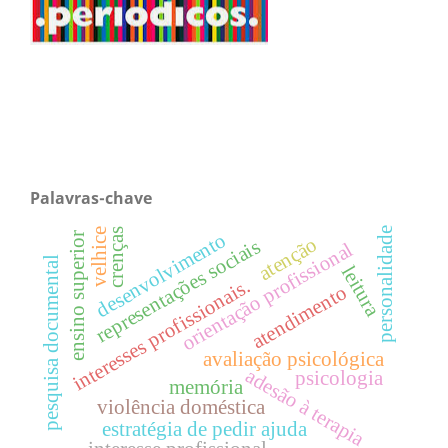
Palavras-chave
personalidade
crenças
velhice
desenvolvimento
ensino superior
atenção
representações sociais
orientação profissional
pesquisa documental
leitura
interesses profissionais.
atendimento
avaliação psicológica
adesão à terapia
psicologia
memória
violência doméstica
estratégia de pedir ajuda